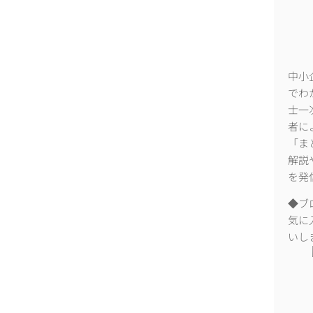
中小
でわ
士一
者に
「ま
解説
を発
◆ブ
気に
いし