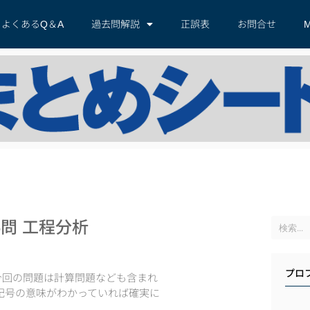
よくあるQ＆A
過去問解説
正誤表
お問合せ
M
問 工程分析
プロ
今回の問題は計算問題なども含まれ
記号の意味がわかっていれば確実に