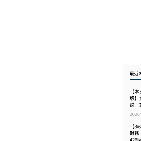
最近
【本日
版】
説 第
202
【8/
財務
426