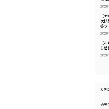
202
【8/
次試
答ラ
202
【お
ら勉
202
カテ
過去