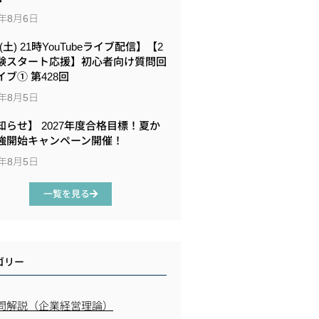
6年8月6日
8(土) 21時YouTubeライブ配信】【2
験スタート応援】初心者向け質問回
イブ① 第428回
6年8月5日
知らせ】 2027年度合格目標！夏か
強開始キャンペーン開催！
6年8月5日
一覧を見る
ゴリー
問解説（企業経営理論）