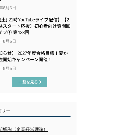
6年8月6日
8(土) 21時YouTubeライブ配信】【2
験スタート応援】初心者向け質問回
イブ① 第428回
6年8月5日
知らせ】 2027年度合格目標！夏か
強開始キャンペーン開催！
6年8月5日
一覧を見る
ゴリー
問解説（企業経営理論）