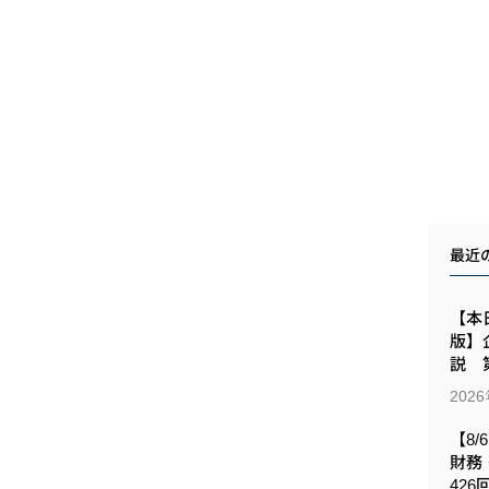
最近
【本日
版】
説 第
202
【8/
財務
426