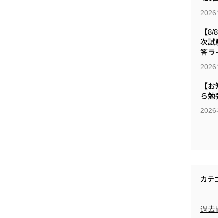
202
【8/
次試
答ラ
202
【お
ら勉
202
カテ
過去