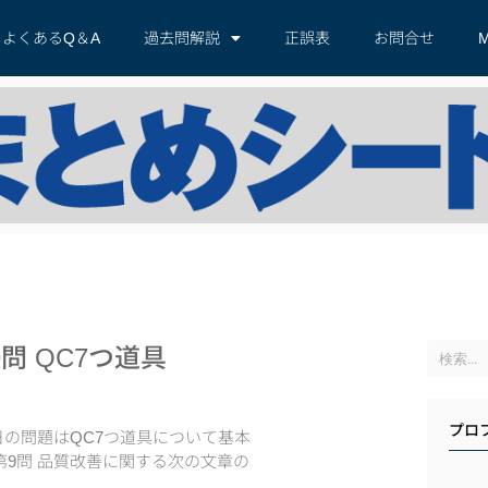
よくあるQ＆A
過去問解説
正誤表
お問合せ
M
問 QC7つ道具
プロ
日の問題はQC7つ道具について基本
第9問 品質改善に関する次の文章の