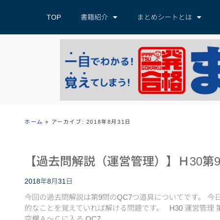
TOP
書籍紹介
まとめシートとは
ホーム
»
アーカイブ: 2018年8月31日
【過去問解説（運営管理）】Ｈ30第9
2018年8月31日
今回の過去問解説は第9問のQC7つ道具についてです。 今
的なことを覚えていれば解ける問題です。 H30 運営管理 
空欄Ａ〜Ｃに入る QC7