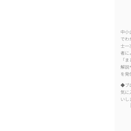
中小
でわ
士一
者に
「ま
解説
を発
◆ブ
気に
いし