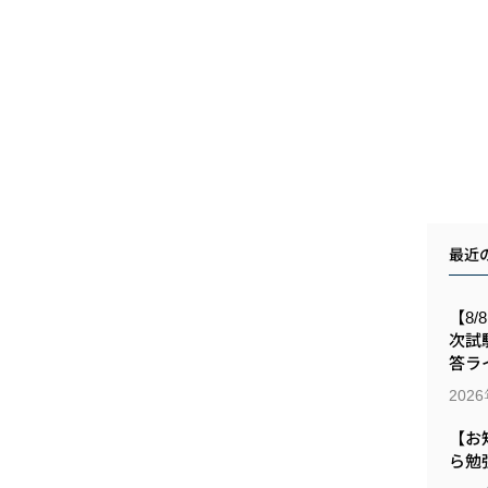
最近
【8/
次試
答ラ
202
【お
ら勉