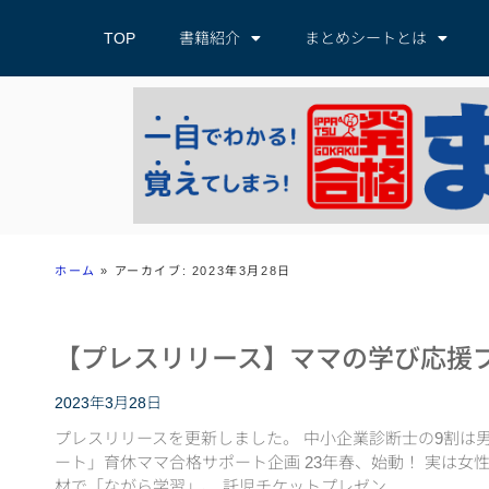
TOP
書籍紹介
まとめシートとは
ホーム
»
アーカイブ: 2023年3月28日
【プレスリリース】ママの学び応援
2023年3月28日
プレスリリースを更新しました。 中小企業診断士の9割は
ート」育休ママ合格サポート企画 23年春、始動！ 実は女
材で「ながら学習」、 託児チケットプレゼン