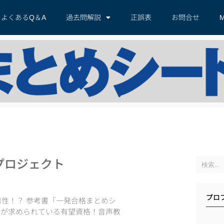
よくあるQ＆A
過去問解説
正誤表
お問合せ
M
プロジェクト
プロ
男性！？ 参考書「一発合格まとめシ
性が求められている有望資格！音声教