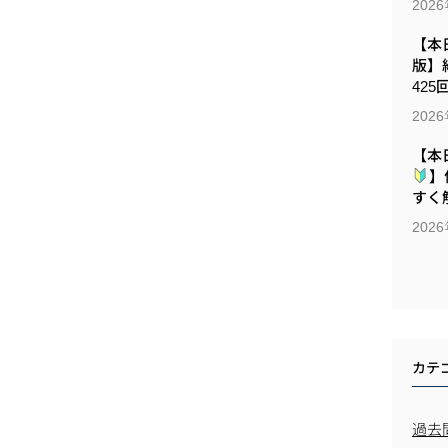
202
【本日
版】
425
202
【本
】
すく解
202
カテ
過去