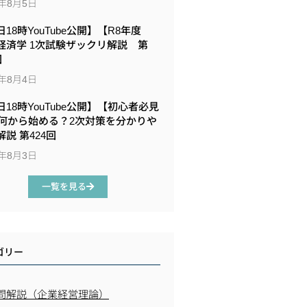
6年8月5日
18時YouTube公開】【R8年度
経済学 1次試験ザックリ解説 第
回
6年8月4日
日18時YouTube公開】【初心者必見
何から始める？2次対策を分かりや
説 第424回
6年8月3日
一覧を見る
ゴリー
問解説（企業経営理論）