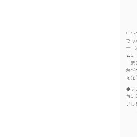
中小
でわ
士一
者に
「ま
解説
を発
◆ブ
気に
いし