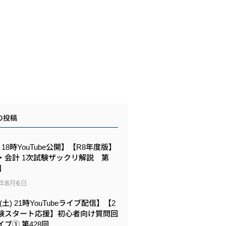
の投稿
6 18時YouTube公開】【R8年度版】
・会計 1次試験ザックリ解説 第
回
6年8月6日
8(土) 21時YouTubeライブ配信】【2
験スタート応援】初心者向け質問回
イブ① 第428回