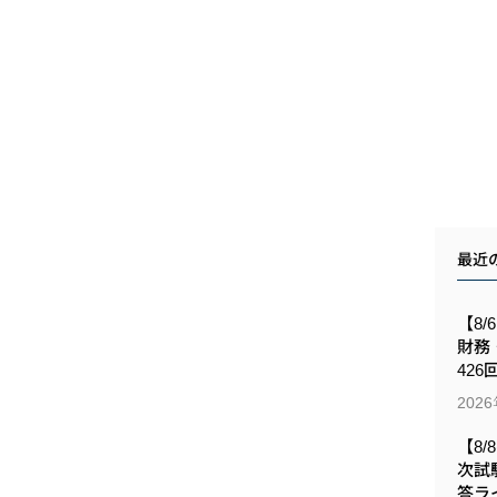
最近
【8/
財務
426
202
【8/
次試
答ラ