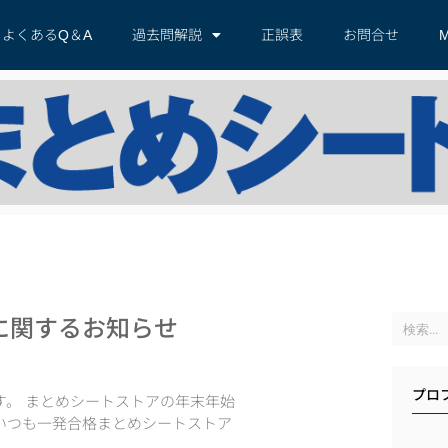
よくあるQ＆A
過去問解説
正誤表
お問合せ
M
に関するお知らせ
プロ
。 まとめシートストアの年末年始
いつも一発合格まとめシートストア