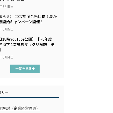
6年8月5日
知らせ】 2027年度合格目標！夏か
強開始キャンペーン開催！
6年8月5日
18時YouTube公開】【R8年度
経済学 1次試験ザックリ解説 第
回
6年8月4日
一覧を見る
ゴリー
問解説（企業経営理論）