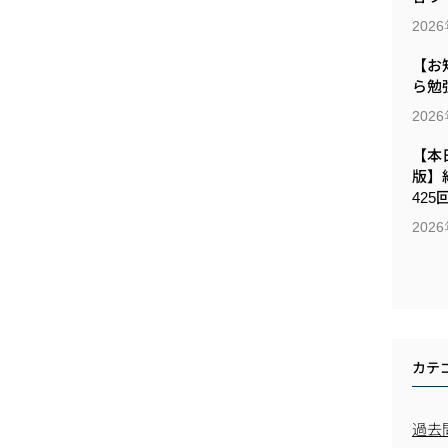
202
【お
ら勉
202
【本日
版】
425
202
カテ
過去