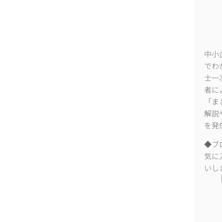
中小
でわ
士一
者に
「ま
解説
を発
◆ブ
気に
いし