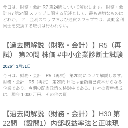
今日は、財務・会計 R7 第24問について解説します。 財務・会
計 R7 第24問 スワップに関する記述として、最も適切なものは
どれか。 ア 金利スワップおよび通貨スワップでは、変動金利
同士を交換する取引は行われない。
【過去問解説（財務・会計）】R5（再
試） 第20問 株価 #中小企業診断士試験
2026年3月31日
今日は、財務・会計 R5（再試） 第20問について解説します。
財務・会計 R5（再試） 第20問 Ｈ社は全額自己資本からなる
企業であり、今期の配当政策を検討中である。Ｈ社の資産構成
は、現金 1,000 万円、その他の資
【過去問解説（財務・会計）】H30 第
22問 （設問1）内部収益率法と正味現