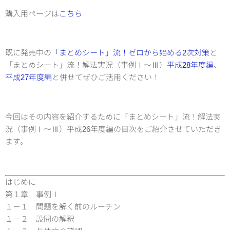
購入用ページは
こちら
既に発売中の
「まとめシート」流！ゼロから始める2次対策
と
「まとめシート」流！解法実況（事例Ⅰ～Ⅲ）
平成28年度編
、
平成27年度編
と併せてぜひご活用ください！
今回はその内容を紹介するために「まとめシート」流！解法実
況（事例Ⅰ～Ⅲ）平成26年度編の目次をご紹介させていただき
ます。
はじめに
第１章 事例Ⅰ
１－１ 問題を解く前のルーチン
１－２ 設問の解釈