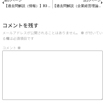
前のページ
次のページ
【過去問解説（情報）】R3 第11問 セキュリティ認証
【過去問解説（企業経営理論）】R3 第20問 資源依存モデル（パワー）
コメントを残す
メールアドレスが公開されることはありません。
※
が付いてい
る欄は必須項目です
コメント
※