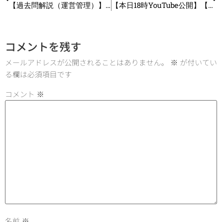
【過去問解説（運営管理）】R1 第19問 設備投資
【本日18時YouTube公開】【就活で無双!?新卒カードを無駄にしない!?】実は中小企業診断士が大学生におすすめな理由5選_第343回
コメントを残す
メールアドレスが公開されることはありません。
※
が付いてい
る欄は必須項目です
コメント
※
名前
※