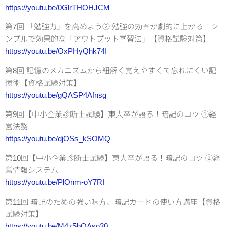
https://youtu.be/0GlrTHOHJCM
第7回 「勉強力」を高めよう② 勉強の効率が劇的に上がる！シ
ンプルで効果的な「アウトプット学習法」【資格試験対策】
https://youtu.be/OxPHyQhk74I
第8回 記憶のメカニズムから紐解く覚えやすくて忘れにくい記
憶術【資格試験対策】
https://youtu.be/gQASP4Afnsg
第9回【中小企業診断士試験】東大卒が語る！暗記のコツ ①経
営法務
https://youtu.be/djOSs_kSOMQ
第10回【中小企業診断士試験】東大卒が語る！暗記のコツ ②経
営情報システム
https://youtu.be/PlOnm-oY7RI
第11回 暗記のための強い味方、暗記カードの使い方講座【資格
試験対策】
https://youtu.be/M4z5bQAso30