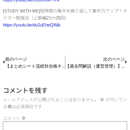
[STUDY WITH ME]短時間の集中を繰り返して集中力アップ！タ
イマー勉強法（上級編2分×25回）
https://youtu.be/du2uEheQWjk
前のページ
次のページ
【まとめシート流絶対合格チャンネル1周年感謝】この1年間のおススメ動画7選②1次試験編
【過去問解説（運営管理）】H25 第5問 品質管理
コメントを残す
メールアドレスが公開されることはありません。
※
が付いてい
る欄は必須項目です
コメント
※