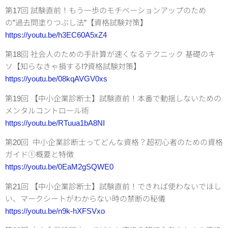
第17回 試験直前！もう一歩のモチベーションアップのため
の”過去問塗りつぶし法”【資格試験対策】
https://youtu.be/h3EC60A5xZ4
第18回 社会人のための手計算が速くなるテクニック 基礎のキ
ソ【知らなきゃ損する!?資格試験対策】
https://youtu.be/08kqAVGV0xs
第19回 【中小企業診断士】試験直前！本番で動揺しないための
メンタルコントロール術
https://youtu.be/RTuua1bA8NI
第20回 中小企業診断士ってどんな資格？超初心者のための資格
ガイド①概要と特徴
https://youtu.be/0EaM2gSQWE0
第21回 【中小企業診断士】試験直前！できれば使わないでほし
い、マークシートがわからない時の禁断の秘儀
https://youtu.be/n9k-hXFSVxo