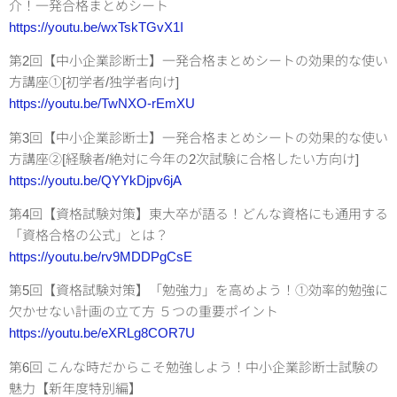
介！一発合格まとめシート
https://youtu.be/wxTskTGvX1I
第2回【中小企業診断士】一発合格まとめシートの効果的な使い
方講座①[初学者/独学者向け]
https://youtu.be/TwNXO-rEmXU
第3回【中小企業診断士】一発合格まとめシートの効果的な使い
方講座②[経験者/絶対に今年の2次試験に合格したい方向け]
https://youtu.be/QYYkDjpv6jA
第4回【資格試験対策】東大卒が語る！どんな資格にも通用する
「資格合格の公式」とは？
https://youtu.be/rv9MDDPgCsE
第5回【資格試験対策】「勉強力」を高めよう！①効率的勉強に
欠かせない計画の立て方 ５つの重要ポイント
https://youtu.be/eXRLg8COR7U
第6回 こんな時だからこそ勉強しよう！中小企業診断士試験の
魅力【新年度特別編】