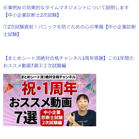
⑥事例Ⅳの効果的なタイムマネジメントについて
説明します
【中小企業診断士2次試験】
⑦2次試験直前！パニックを防ぐための心の準備【中小企業診断
士試験】
【まとめシート流絶対合格チャンネル1周年感謝】この1年間の
おススメ動画7選③２次試験編