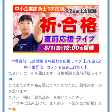
本番直前！1次試験 合格祈願＆応援ライブ【8/1(金)12
時〜生配信｜コメント読み上げあり】
気合いとエールを届けます！合格祈願＆直前応援ライブ
これまで努力を積み重ねてきたあなたに、最後のエール
を送ります！
コメント欄に「意気込み」を書いてください！
ライブ中に読み上げて、まとめシート流で全力応援しま
す