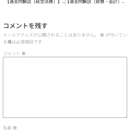
【過去問解説（経営法務）】R2 第5問 合併
【過去問解説（財務・会計）】R6 第10問 原価計算
コメントを残す
メールアドレスが公開されることはありません。
※
が付いてい
る欄は必須項目です
コメント
※
名前
※