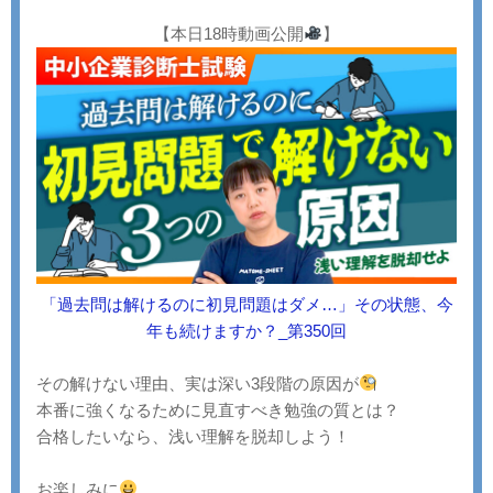
【本日18時動画公開
】
「過去問は解けるのに初見問題はダメ…」その状態、今
年も続けますか？_第350回
その解けない理由、実は深い3段階の原因が
本番に強くなるために見直すべき勉強の質とは？
合格したいなら、浅い理解を脱却しよう！
お楽しみに