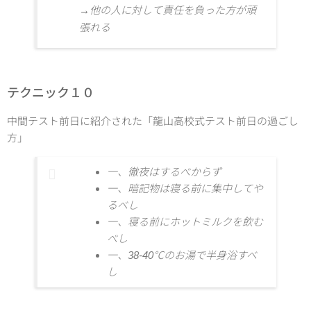
→他の人に対して責任を負った方が頑
張れる
テクニック１０
中間テスト前日に紹介された「龍山高校式テスト前日の過ごし
方」
一、徹夜はするべからず
一、暗記物は寝る前に集中してや
るべし
一、寝る前にホットミルクを飲む
べし
一、38-40℃のお湯で半身浴すべ
し