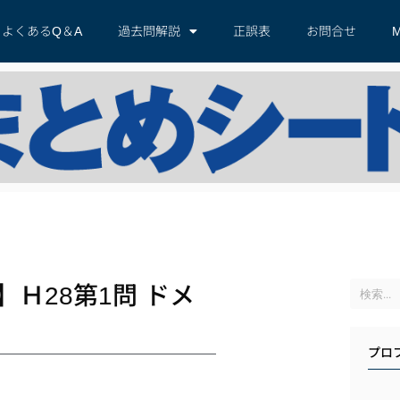
よくあるQ＆A
過去問解説
正誤表
お問合せ
M
Ｈ28第1問 ドメ
プロ