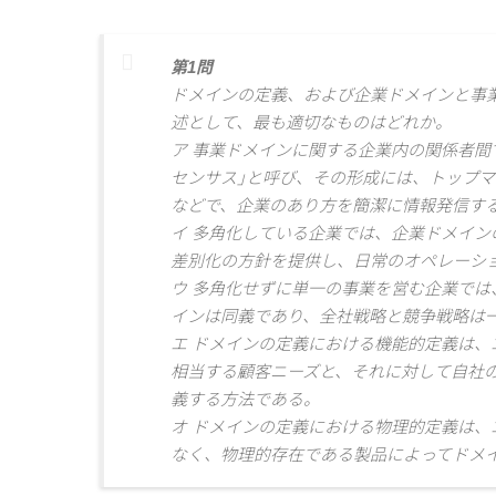
第1問
ドメインの定義、および企業ドメインと事
述として、最も適切なものはどれか。
ア 事業ドメインに関する企業内の関係者間
センサス｣と呼び、その形成には、トップ
などで、企業のあり方を簡潔に情報発信す
イ 多角化している企業では、企業ドメイン
差別化の方針を提供し、日常のオペレーシ
ウ 多角化せずに単一の事業を営む企業では
インは同義であり、全社戦略と競争戦略は
エ ドメインの定義における機能的定義は、
相当する顧客ニーズと、それに対して自社
義する方法である。
オ ドメインの定義における物理的定義は、
なく、物理的存在である製品によってドメ