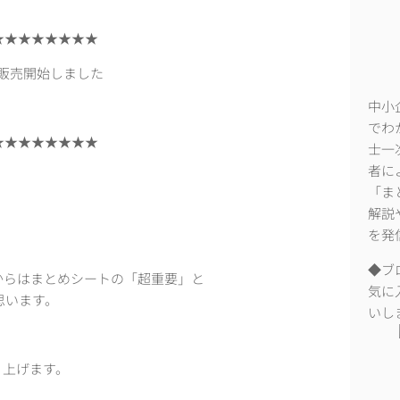
★★★★★★★★
)販売開始しました
中小
でわ
★★★★★★★★
士一
者に
「ま
解説
を発
◆ブ
からはまとめシートの「超重要」と
気に
思います。
いし
り上げます。