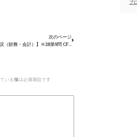
ブ
次のページ
【過去問解説（財務・会計）】Ｈ28第9問 CF計算書、経営分析
ている欄は必須項目です