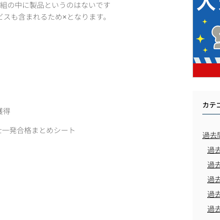
枠組の中に製品というのはないです
ビスも含まれるため×となります。
カテ
獲得
士一発合格まとめシート
過去
過
過
過
過
過