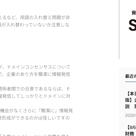
えるなど、用語の入れ替え問題が非
語が入れ替わっていないか注意しな
が、ドメインコンセンサスについて
で、企業のあり方を簡潔に情報発信
最近
関係者間での合意であるならば、そ
【本日
報発信してしっかりとドメインに対
版】
説 第
の機会がなくさらに「簡潔に」情報発
202
意形成ができるのかは怪しいですの
【8/
財務