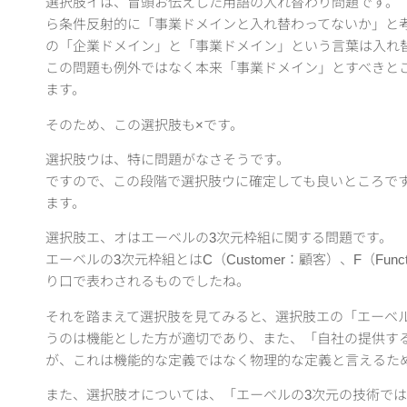
選択肢イは、冒頭お伝えした用語の入れ替わり問題です。
ら条件反射的に「事業ドメインと入れ替わってないか」と
の「企業ドメイン」と「事業ドメイン」という言葉は入れ
この問題も例外ではなく本来「事業ドメイン」とすべきと
ます。
そのため、この選択肢も×です。
選択肢ウは、特に問題がなさそうです。
ですので、この段階で選択肢ウに確定しても良いところで
ます。
選択肢エ、オはエーベルの3次元枠組に関する問題です。
エーベルの3次元枠組とはC（Customer：顧客）、F（Functi
り口で表わされるものでしたね。
それを踏まえて選択肢を見てみると、選択肢エの「エーベ
うのは機能とした方が適切であり、また、「自社の提供す
が、これは機能的な定義ではなく物理的な定義と言えるた
また、選択肢オについては、「エーベルの3次元の技術で