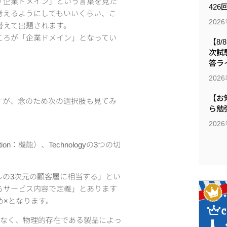
「企業ドメイン」という言葉を見た
426
考えるようにしてもいいくらい、こ
202
替えて出題されます。
ころが「企業ドメイン」となってい
【8/
次試
答ラ
202
【お
すが、念のため次の選択肢も見てみ
ら勉
202
on：機能）、Technologyの3つの切
ルの3次元の顧客層に相当する」とい
るサービス内容で定義」とあります
め×となります。
はなく、物理的存在である製品によっ