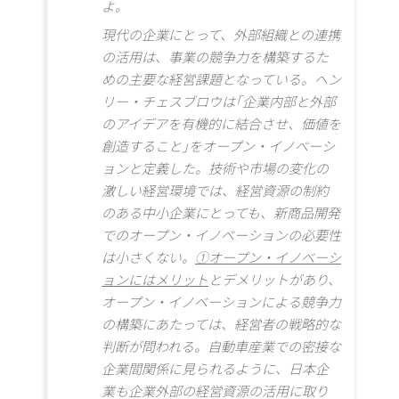
よ。
現代の企業にとって、外部組織との連携
の活用は、事業の競争力を構築するた
めの主要な経営課題となっている。ヘン
リー・チェスブロウは｢企業内部と外部
のアイデアを有機的に結合させ、価値を
創造すること｣をオープン・イノベーシ
ョンと定義した。技術や市場の変化の
激しい経営環境では、経営資源の制約
のある中小企業にとっても、新商品開発
でのオープン・イノベーションの必要性
は小さくない。
①オープン・イノベーシ
ョンにはメリット
とデメリットがあり、
オープン・イノベーションによる競争力
の構築にあたっては、経営者の戦略的な
判断が問われる。自動車産業での密接な
企業間関係に見られるように、日本企
業も企業外部の経営資源の活用に取り