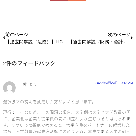
—–
前のページ
次のページ
【過去問解説（法務）】Ｈ27 第2問（設問１、２、３） 会社法（資金調達）
【過去問解説（財務・会計）】Ｈ27 第16問 意思決定会計
2件のフィードバック
2022年3月23日 10:13 AM
丁稚
より:
選択肢アの説明を変更した方がよいと思います。
現行： そのため、この問題の場合、大学側は大学と大学教員の間
に、企業側は企業と従業員の間に利益相反が生じうると考えられま
す。そういった視点で考えると、大学教員をパートナーに起業した
場合、大学教員が起業家活動にのめり込み、本業である大学の研究