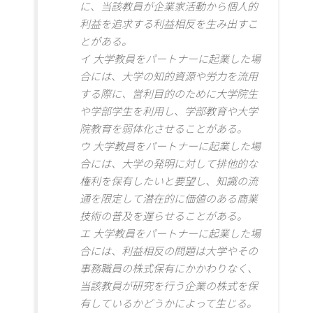
に、当該教員が企業家活動から個人的
利益を追求する利益相反を生み出すこ
とがある。
イ 大学教員をパートナーに起業した場
合には、大学の知的資源や労力を流用
する際に、営利目的のために大学院生
や学部学生を利用し、学部教育や大学
院教育を弱体化させることがある。
ウ 大学教員をパートナーに起業した場
合には、大学の発明に対して排他的な
権利を保有したいと要望し、知識の流
通を限定して潜在的に価値のある商業
技術の普及を遅らせることがある。
エ 大学教員をパートナーに起業した場
合には、利益相反の問題は大学やその
事務職員の株式保有にかかわりなく、
当該教員が研究を行う企業の株式を保
有しているかどうかによって生じる。