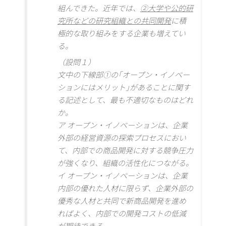
組んできた。近年では、
②大学や公的研
究所などの研究組織との共同開発
に積
極的な取り組みをする企業も増えてい
る。
（設問１）
文中の下線部①の｢オープン・イノベー
ションにはメリット｣があることに関す
る記述として、最も不適切なものはどれ
か。
ア オープン・イノベーションは、企業
外部の経営資源の探索プロセスにおい
て、内部での商品開発に対する競争圧力
が強くなり、組織の活性化につながる。
イ オープン・イノベーションは、企業
内部の優れた人材に限らず、企業外部の
優秀な人材と共同で新商品開発を進め
ればよく、内部での開発コストの低減