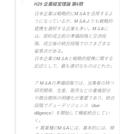
H29 企業経営理論 第4
問
日本企業は戦略的にM＆Aを活用するよ
うになっているが、M＆Aよりも戦略的
提携を選択する企業も多い。M＆Aに
は、契約成立前の準備段階と交渉段
階、成立後の統合段階でのさまざまな
留意点がある。
日本企業のM＆Aと戦略的提携に関する
記述として、最も適切なものはどれか。
ア M＆Aの準備段階では、当事者の持つ
研究開発、生産、販売などの重複部分
や競合関係の明確化が重要であり、統合
段階でデューデリジェンス（due
diligence）を開始して機能統合してい
く。
イ 異業種のM＆Aには、基本的には、規