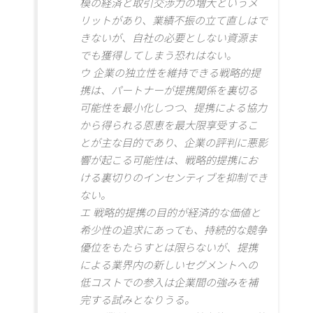
模の経済と取引交渉力の増大というメ
リットがあり、業績不振の立て直しはで
きないが、自社の必要としない資源ま
でも獲得してしまう恐れはない。
ウ 企業の独立性を維持できる戦略的提
携は、パートナーが提携関係を裏切る
可能性を最小化しつつ、提携による協力
から得られる恩恵を最大限享受するこ
とが主な目的であり、企業の評判に悪影
響が起こる可能性は、戦略的提携にお
ける裏切りのインセンティブを抑制でき
ない。
エ 戦略的提携の目的が経済的な価値と
希少性の追求にあっても、持続的な競争
優位をもたらすとは限らないが、提携
による業界内の新しいセグメントへの
低コストでの参入は企業間の強みを補
完する試みとなりうる。