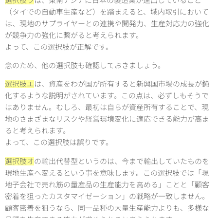
選択肢ウ
は、東南アジアに日本の製造業が進出していること
（タイでの自動車生産など）を踏まえると、域内取引において
は、現地のサプライヤーとの連携や開発力、生産対応力の強化
が競争力の強化に繋がると考えられます。
よって、この選択肢が正解です。
念のため、他の選択肢も確認しておきましょう。
選択肢エ
は、資産をわが国が所有すると新興国市場の成長が鈍
化するような説明がされています。この点は、必ずしもそうで
はありません。むしろ、最初は自らが資産所有することで、現
地のさまざまなリスクや経営環境変化に適応できる能力が高ま
ると考えられます。
よって、この選択肢は誤りです。
選択肢オ
の輸出代替型というのは、今まで輸出していたものを
現地生産へ変えるという事を意味します。この選択肢では「現
地子会社で売れ筋の量産品の生産能力を高める」ことと「顧客
密着を狙ったカスタマイゼーション」の戦略が一致しません。
顧客密着を狙うなら、同一品種の大量生産能力よりも、多様な