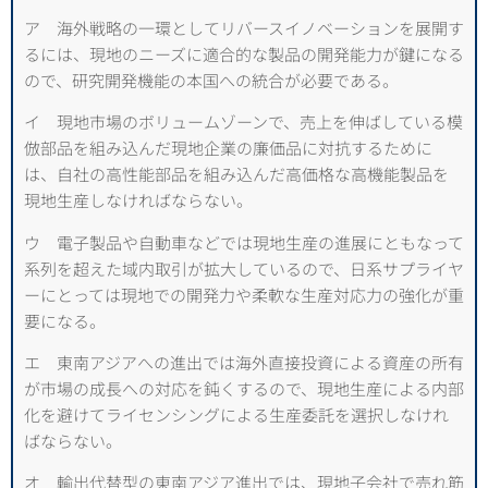
ア 海外戦略の一環としてリバースイノベーションを展開す
るには、現地のニーズに適合的な製品の開発能力が鍵になる
ので、研究開発機能の本国への統合が必要である。
イ 現地市場のボリュームゾーンで、売上を伸ばしている模
倣部品を組み込んだ現地企業の廉価品に対抗するために
は、自社の高性能部品を組み込んだ高価格な高機能製品を
現地生産しなければならない。
ウ 電子製品や自動車などでは現地生産の進展にともなって
系列を超えた域内取引が拡大しているので、日系サプライヤ
ーにとっては現地での開発力や柔軟な生産対応力の強化が重
要になる。
エ 東南アジアへの進出では海外直接投資による資産の所有
が市場の成長への対応を鈍くするので、現地生産による内部
化を避けてライセンシングによる生産委託を選択しなけれ
ばならない。
オ 輸出代替型の東南アジア進出では、現地子会社で売れ筋