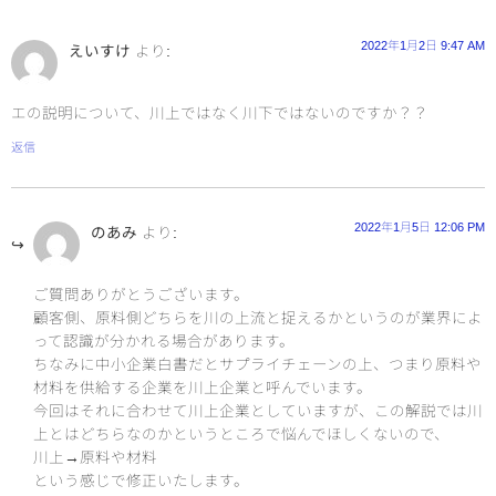
2022年1月2日 9:47 AM
えいすけ
より:
エの説明について、川上ではなく川下ではないのですか？？
返信
2022年1月5日 12:06 PM
のあみ
より:
ご質問ありがとうございます。
顧客側、原料側どちらを川の上流と捉えるかというのが業界によ
って認識が分かれる場合があります。
ちなみに中小企業白書だとサプライチェーンの上、つまり原料や
材料を供給する企業を川上企業と呼んでいます。
今回はそれに合わせて川上企業としていますが、この解説では川
上とはどちらなのかというところで悩んでほしくないので、
川上→原料や材料
という感じで修正いたします。