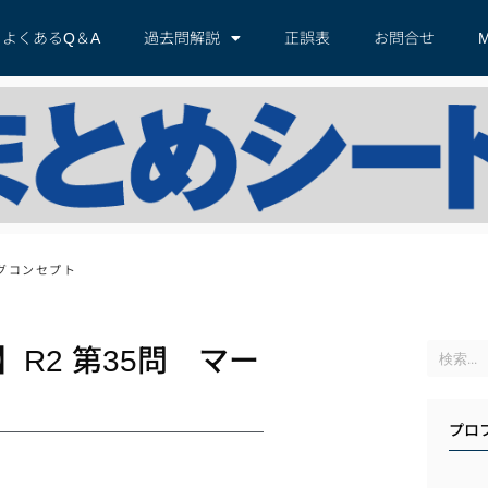
よくあるQ＆A
過去問解説
正誤表
お問合せ
M
グコンセプト
R2 第35問 マー
プロ