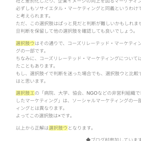
社と差別化したり、企業イメージの向上を図るマーケティ
必ずしもソサイエタル・マーケティングと同義というわけ
と考えられます。
ただ、この選択肢はぱっと見だと判断が難しいかもしれま
旦判断を保留して他の選択肢を確認しても良いでしょう。
選択肢ウ
はその通りで、コーズリレーテッド・マーケティ
グの一部です。
ちなみに、コーズリレーテッド・マーケティングについて
たこともあります。
もし、選択肢イで判断を迷った場合でも、選択肢ウと比較
はと思います。
選択肢エ
の「病院、大学、協会、NGOなどの非営利組織
したマーケティング」は、ソーシャルマーケティングの一
ィングとは異なります。
よってこの選択肢は×です。
以上から正解は
選択肢ウ
となります。
◆ブログ村参加していま