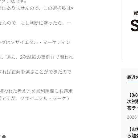
ング手法です。
ではありませんので、この選択肢は×
せんので、もし判断に迷ったら、一
ングはソサイエタル・マーケティン
は、過去、2次試験の事例Ⅱで問われ
すれば正解を選ぶことができたので
最近
で培われた考え方を営利組織にも適用
【8/
部ですが、ソサイエタル・マーケテ
次試
答ラ
202
【お
ら勉
す◆