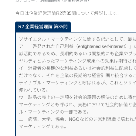
カテゴリー：
過去問解説（企業経営理論）
今日は企業経営理論R2第35問について解説します。
R2 企業経営理論 第35問
ソサイエタル・マーケティングに関する記述として、最
ア 「啓発された自己利益（enlightened self-inter
献活動であるため、長期的あるいは間接的にも企業やブ
ヤルティといったマーケティング成果への効果は期待さ
イ 消費者の長期的な利益あるいは社会的利益に配慮し
だけでなく、それを企業の長期的な経営計画と統合する
テイナブル・マーケティングと呼ばれるが、これとソサ
使われている。
ウ 製品の売上の一定額を社会的課題の解決のために寄
マーケティングとも呼ばれ、実務において社会的価値と
ル・マーケティングの一部である。
エ 病院、大学、協会、NGOなどの非営利組織で培われ
マーケティングである。