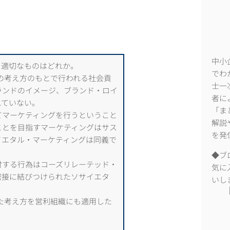
中小
も適切なものはどれか。
でわ
est）」の考え方のもとで行われる社会貢
士一
ランドのイメージ、ブランド・ロイ
者に
れていない。
「ま
てマーケティングを行うということ
解説
ことを目指すマーケティングはサス
を発
イエタル・マーケティングは同義で
◆ブ
付する行為はコーズリレーテッド・
気に
密接に結びつけられたソサイエタ
いし
た考え方を営利組織にも適用した