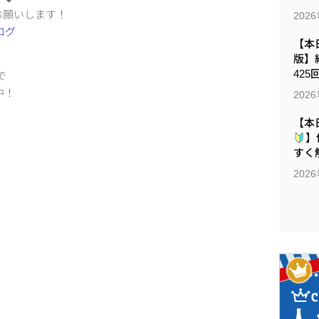
お願いします！
202
【本日
版】
425
で
売中！
202
【本
】
すく解
202