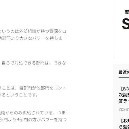
というのは外部組織が持つ資源をコ
他部門より大きなパワーを持ちま
、自らで対処できる部門は、できな
最近
うことは、自部門が他部門をコント
【8/
いるということです。
次試
答ラ
202
組織からのみ供給されている、つま
部門よりB部門の方がパワーを持つ
【お
ら勉