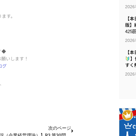
202
ります。
【本日
版】
425
202
す◆
【本
お願いします！
】
すく解
202
ト
次のページ
【過去問解説（企業経営理論）】R3 第30問 イノベーション