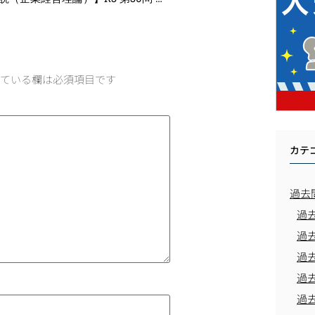
ている欄は必須項目です
カテ
過去
過
過
過
過
過