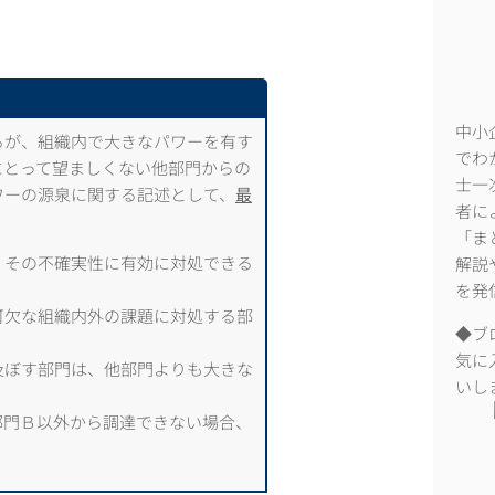
中小
るが、組織内で大きなパワーを有す
でわ
にとって望ましくない他部門からの
士一
ワーの源泉に関する記述として、
最
者に
「ま
、その不確実性に有効に対処できる
解説
を発
可欠な組織内外の課題に対処する部
◆ブ
気に
及ぼす部門は、他部門よりも大きな
いし
部門Ｂ以外から調達できない場合、