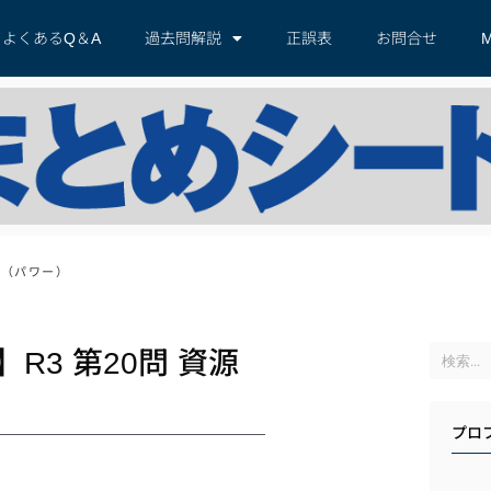
よくあるQ＆A
過去問解説
正誤表
お問合せ
M
ル（パワー）
3 第20問 資源
プロ