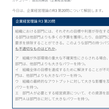
カテゴリー：
過去問解説（企業経営理論）
今日は、企業経営理論のR3 第20問について解説します。
企業経営理論 R3 第20問
組織における部門には、それぞれの目標や利害が存在す
る部門は他部門よりも多くの予算を獲得したり、自部門
要求を排除することができる。このような部門の持つパ
も不適切なものはどれか
。
ア 組織が外部環境の重大な不確実性にさらされる場合
部門は、他部門よりも大きなパワーを持つ。
イ 組織全体の目標を達成するために解決することが不
門は、他部門よりも大きなパワーを持つ。
ウ 組織の最終的なアウトプットに対して大きな影響を
パワーを持つ。
エ 部門Ａが必要とする経営資源について、その資源を
部門Ａは部門Ｂに対して大きなパワーを持つ。