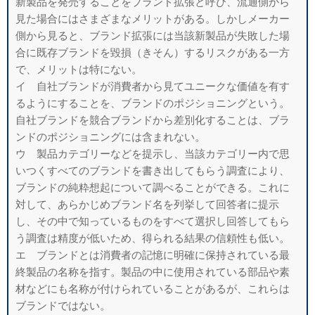
新製品を発売することをブランド拡張と呼び、流通側から
見た場合にはさまざまなメリットがある。しかしメーカー
側から見ると、ブランド拡張には当該新製品が失敗した場
合に既存ブランドを毀損（きそん）するリスクがある一方
で、メリットは特にない。
イ 自社ブランドが消費者から見てユニークな価値を有す
るようにすることを、ブランドのポジショニングという。
自社ブランドを競合ブランドから差別化することは、ブラ
ンドのポジショニングには含まれない。
ウ 製品カテゴリーなどを提示し、当該カテゴリー内で思
いつくすべてのブランドを書き出してもらう調査により、
ブランドの純粋想起について調べることができる。これに
対して、あらかじめブランド名を列挙して回答者に提示
し、その中で知っているものをすべて選択し回答してもら
う調査は精度が低いため、得られる結果の信頼性も低い。
エ ブランドとは消費者の記憶に明確に保持されている最
終製品の名称を指す。製品の中に使用されている部品や素
材などにも名称が付けられていることがあるが、これらは
ブランドではない。