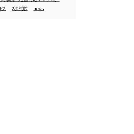
ログ
2次試験
news