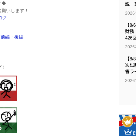
す◆
説 第
お願いします！
202
【8/
財務
 前編・後編
426
202
【8/
次試
プ！
答ラ
202