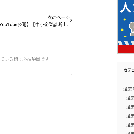
次のページ
【本日18時YouTube公開】【中小企業診断士】まずここを押さえて！情報システムの最重要ポイントは？_第281回
ている欄は必須項目です
カテ
過去
過
過
過
過
過