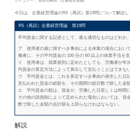
カテゴリー：
過去問解説（企業経営理論）
今日は、企業経営理論のR5（再試）第19問について解説し
R5（再試）企業経営理論 第19問
平均賃金に関する記述として、最も適切なものはどれか
ア 使用者の責に帰すべき事由による休業の場合におい
働者に、その平均賃金の 100 分の 60 以上の休業手当
イ 使用者は、就業規則に定めたとしても、労働者が年
均賃金の算定方法によって算出して支払うことはできな
ウ 平均賃金とは、これを算定すべき事由の発生した日以
支払われた賃金の総額を、その期間の総日数で除した金
エ 平均賃金の額は、賃金が、労働した日若しくは時間
その他の請負制によって定められた場合においては、賃
数で除した金額の合計額を上回らなければならない。
解説