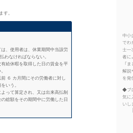
ます。
中小
。
でわ
ては、使用者は、休業期間中当該労
士一
を支払わなければならない。
者に
次有給休暇を取得した日の賃金を平
「ま
い。
解説
前 ６ カ月間にその労働者に対し
を発
額をいう。
◆ブ
によって算定され、又は出来高払制
気に
金の総額をその期間中に労働した日
いし