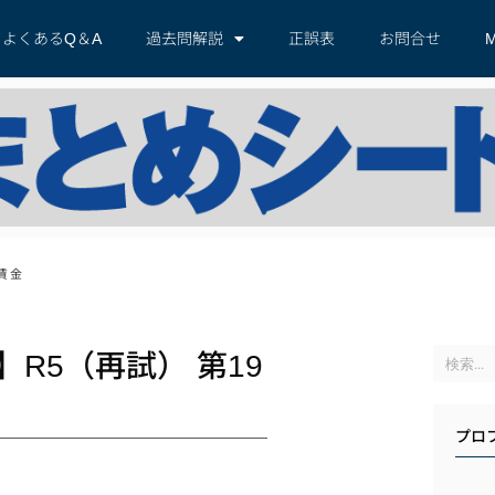
よくあるQ＆A
過去問解説
正誤表
お問合せ
M
賃金
R5（再試） 第19
プロ