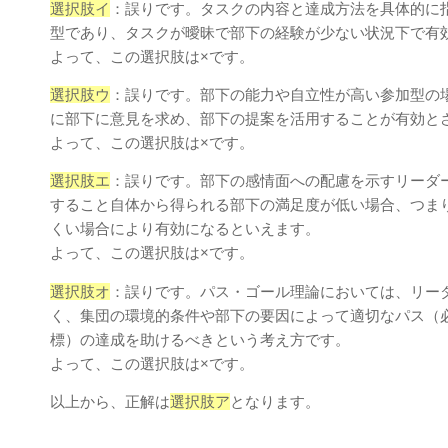
選択肢イ
：誤りです。タスクの内容と達成方法を具体的に
型であり、タスクが曖昧で部下の経験が少ない状況下で有
よって、この選択肢は×です。
選択肢ウ
：誤りです。部下の能⼒や⾃⽴性が⾼い参加型の
に部下に意⾒を求め、部下の提案を活⽤することが有効と
よって、この選択肢は×です。
選択肢エ
：誤りです。部下の感情面への配慮を示すリーダ
すること自体から得られる部下の満足度が低い場合、つま
くい場合により有効になるといえます。
よって、この選択肢は×です。
選択肢オ
：誤りです。パス・ゴール理論においては、リー
く、集団の環境的条件や部下の要因によって適切なパス（
標）の達成を助けるべきという考え⽅です。
よって、この選択肢は×です。
以上から、正解は
選択肢ア
となります。