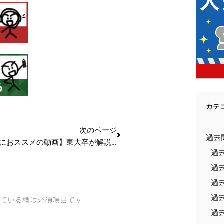
カテ
次のページ
過去
【試験対策におススメの動画】東大卒が解説！これから勉強を始める人必見！習慣化のコツ_第214回
過
過
過
過
ている欄は必須項目です
過