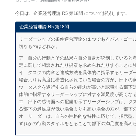
カテゴリー：
過去問解説（企業経営理論）
今日は、企業経営理論 R5 第18問 について解説します。
企業経営理論 R5 第18問
リーダーシップの条件適合理論の１つであるパス・ゴー
切なものはどれか。
ア 自分の行動とその結果を自分自身が統制していると
定に関して相談されたり提案を求められたりすることに
イ タスクの内容と達成方法を具体的に指示するリーダ
場合よりも高度に構造化されている場合の方が、部下の
ウ タスクを遂行する自らの能力が高いと認識する部下
体的に指示するリーダーシップに対する満足度が高くな
エ 部下の感情面への配慮を示すリーダーシップは、タ
る部下の満足度が低い場合よりも高い場合の方が、部下
オ リーダーは、自らの性格的な特性に応じて、指示型
ずれかの行動スタイルをとることで部下の満足度を高め