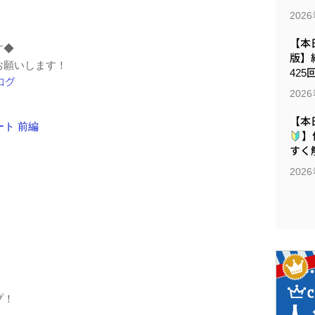
202
【本日
す◆
版】
お願いします！
425
202
【本
ート 前編
】
すく解
202
プ！