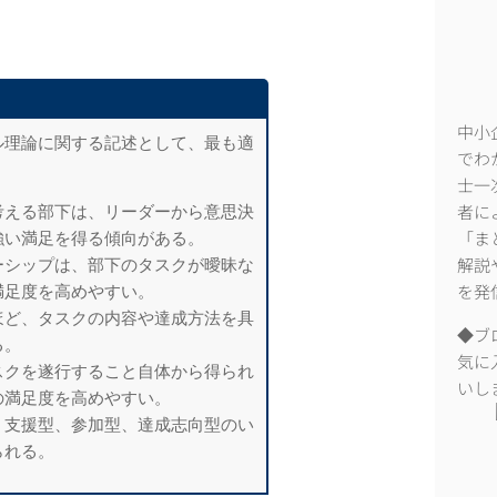
中小
ル理論に関する記述とし
て、最も適
でわ
士一
考える部下は、リーダーか
ら意思決
者に
強い満足を得る
傾向がある。
「ま
ーシップは、部下のタスク
が曖昧な
解説
満足度を高めや
すい。
を発
ほど、タスクの内容や達成
方法を具
◆ブ
る。
気に
スクを遂行すること自体か
ら得られ
いし
の満足度を高め
やすい。
、支援型、参加型、達成志
向型のい
られる。