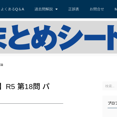
よくあるQ＆A
過去問解説
正誤表
お問合せ
M
理論
5 第18問 パ
プロ