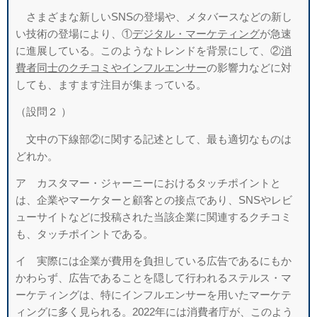
さまざまな新しいSNSの登場や、メタバースなどの新し
い技術の登場により、①
デジタル・マーケティング
が急速
に進展している。このようなトレンドを背景にして、②
消
費者同士のクチコミやインフルエンサー
の影響力などに対
しても、ますます注目が集まっている。
（設問２ ）
文中の下線部②に関する記述として、最も適切なものは
どれか。
ア カスタマー・ジャーニーにおけるタッチポイントと
は、企業やマーケターと顧客との接点であり、SNSやレビ
ューサイトなどに投稿された当該企業に関連するクチコミ
も、タッチポイントである。
イ 実際には企業が費用を負担している広告であるにもか
かわらず、広告であることを隠して行われるステルス・マ
ーケティングは、特にインフルエンサーを用いたマーケテ
ィングに多く見られる。2022年には消費者庁が、このよう