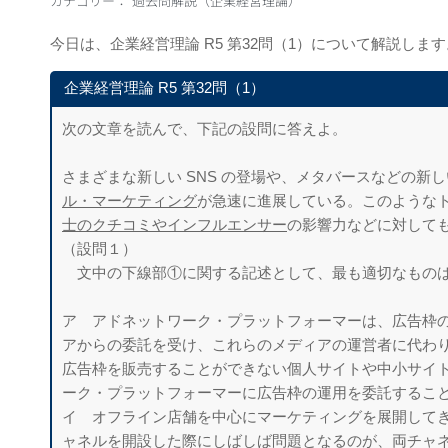
カテゴリー：
過去問解説（企業経営理論）
今日は、企業経営理論 R5 第32問（1）について解説します
企業経営理論 R5 第32問（1）
次の文章を読んで、下記の設問に答えよ。
さまざまな新しい SNS の登場や、メタバースなどの新
ル・マーケティング
が急速に進展している。このような
士のクチコミやインフルエンサー
の影響力などに対して
（設問１）
文中の下線部①に関する記述として、最も適切なもの
ア アドネットワーク・プラットフォーマーは、広告枠
アからの委託を受け、これらのメディアの運営者に代わ
広告枠を販売することができない個人サイトや中小サ
イ
ーク・プラットフォーマーに広告枠の運
用を委託するこ
イ オフライン店舗を中心にマーケティングを展開して
ャネルを開設した際にしばしば問題となるのが、両チャ