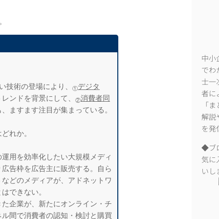
。
中小
でわ
士一
しい技術の登場により、
デジタ
①
者に
トレンドを背景に
して、
消費者同
②
「ま
も、ます
ます注目が集まっている。
解説
を発
はどれか。
◆ブ
の運用を効率化したい大
規模メディ
気に
り広告枠を
広告主に販売する。自ら
いし
トなどのメディアが、アドネットワ
とはできない。
きた企業が、新たにオン
ライン・チ
ネル間で消
費者の認知・検討と購買