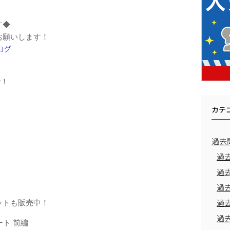
す◆
お願いします！
で！
カテ
過去
過
過
過
ットも販売中！
過
過
ート 前編