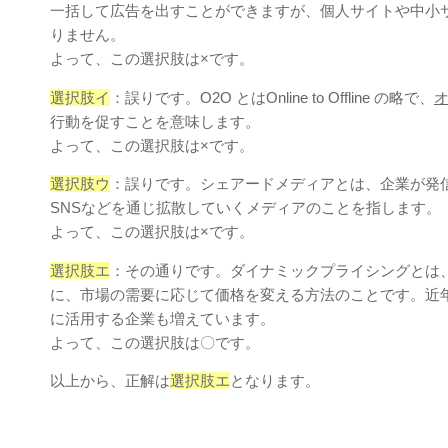
⼀括して広告を出すことができますが、個人サイトや中小
りません。
よって、この選択肢は×です。
選択肢イ
：誤りです。O2O とはOnline to Offline の略で、
⾏動を促すことを意味します。
よって、この選択肢は×です。
選択肢ウ
：誤りです。シェアードメディアとは、企業が発
SNSなどを通じ拡散していくメディアのことを指します。
よって、この選択肢は×です。
選択肢エ
：その通りです。ダイナミックプライシングとは
に、市場の需要に応じて価格を変える⽅法のことです。近年
に活⽤する企業も増えています。
よって、この選択肢は〇です。
以上から、正解は
選択肢エ
となります。