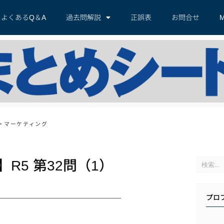
よくあるQ＆A
過去問解説
正誤表
お問合せ
M
ル・マーケティング
R5 第32問（1）
プロ