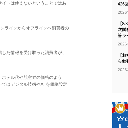
サイトは使えないということではあ
426
202
【8/
オンラインからオフライン
へ消費者の
次試
答ラ
202
信した情報を受け取った消費者が、
【お
ら勉
202
、ホテル代や航空券の価格のよう
ではデジタル技術やAI を価格設定