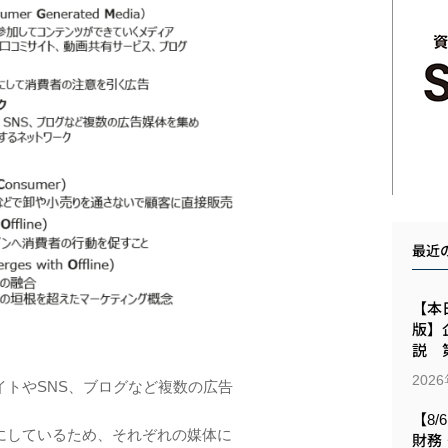
最近
【本日
版】
説 第
202
トやSNS、ブログなど複数の広告
【8/
にしているため、それぞれの媒体に
財務