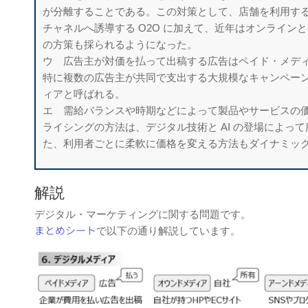
が分離することである。この対策として、店舗を利用
す
チャネルへ誘導する O2O に加えて、近
年はオンラインと
の方策も採られるように
なった。
ウ 広告主が対価を払って出稿する広告はペイド・メデ
特に複数の広告主が共同で支出する大規模なキャンペー
ィアと呼ばれる。
エ 需給バランスや時期などによって製品やサービスの
ライシングの方法は、デジタル技術と AI の登場によっ
た、利用者ごとに柔軟に価格を変える方法もダイナミッ
解説
デジタル・マーケティングに関する問題です。
まとめシート
で以下の通り解説しています。