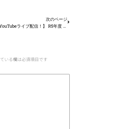
次のページ
【本日21時YouTubeライブ配信！】 R5年度 二次試験直前！合格祈願LIVE
ている欄は必須項目です