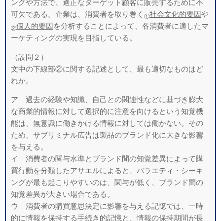
ングや方法で、適正なターゲット顧客に販売するために不
可欠である。企業は、消費者を取り巻く
社会文化的要因
や
①
個人的要因
を分析することによって、各消費者に適したマ
②
ーケティングの実現を目指している。
（設問２）
文中の下線部②に関する記述として、最も適切なものはど
れか。
ア 過去の経験や知識、自己との関連性などに基づき膨大
な商業的情報に対して選択的に注意を向けるという知覚機
能は、無意識に働きかける情報に対しては働かない。その
ため、サブリミナル広告は製品のブランド化に大きな影響
を与える。
イ 消費者の関与水準とブランド間の知覚差異によって購
買行動を分類したアサエルによると、バラエティ・シーキ
ングが最も起こりやすいのは、関与が低く、ブランド間の
知覚差異が大きい場合である。
ウ 消費者の購買意思決定に影響を与える記憶では、一時
的に情報を保持する手続き的記憶と、情報の保持期間が長