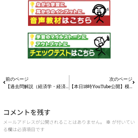
前のページ
次のページ
【過去問解説（経済学・経済政策）】R6 第5問 45度線分析
【本日18時YouTube公開】模試の「解き方」で差がつく！本番を見据えた戦略的アプローチ_第352回
コメントを残す
メールアドレスが公開されることはありません。
※
が付いてい
る欄は必須項目です