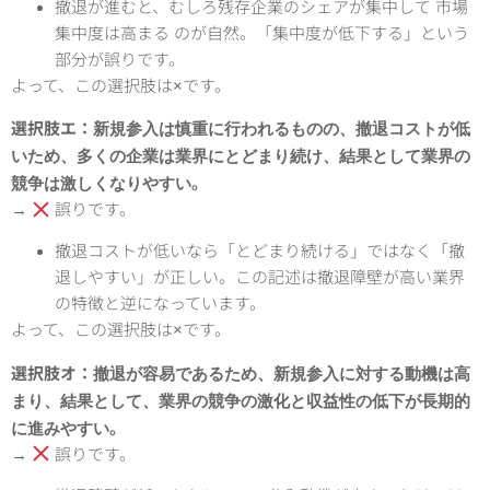
撤退が進むと、むしろ残存企業のシェアが集中して
市場
集中度は高まる
のが自然。
「集中度が低下する」という
部分が誤りです。
よって、この選択肢は×です。
新規参入は慎重に行われるものの、撤退コストが低
選択肢エ：
いため、多くの企業は業界にとどまり続け、結果として業界の
競争は激しくなりやすい
。
→
誤りです。
撤退コストが低いなら「とどまり続ける」ではなく「撤
退しやすい」が正しい。
この記述は撤退障壁が
高い
業界
の特徴と逆になっています。
よって、この選択肢は×です。
撤退が容易であるため、新規参入に対する動機は高
選択肢オ：
まり、結果として、業界の競争の激化と収益性の低下が長期的
に進みやすい
。
→
誤りです。