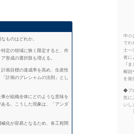
中小
切なものはどれか。
でわ
を特定の領域に狭く限定すると、作
士一
リア形成の選択肢も増える。
者に
「ま
、計画目標の達成率を高め、生産性
解説
、「計画のグレシャムの法則」とし
を発
◆ブ
仕事が組織全体にどのような意味を
気に
がある。こうした現象は、「アンダ
いし
機械化が容易となるため、各工程間