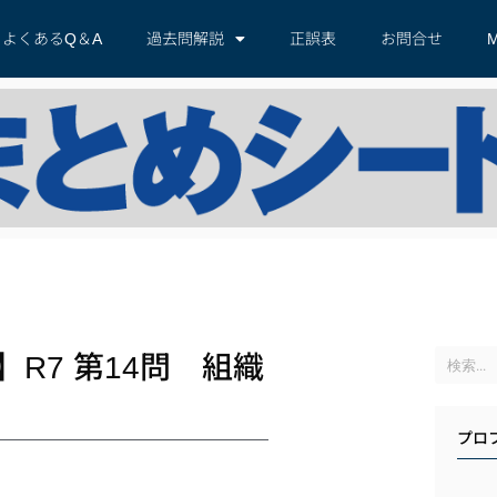
よくあるQ＆A
過去問解説
正誤表
お問合せ
M
R7 第14問 組織
プロ