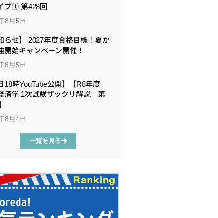
イブ① 第428回
6年8月5日
知らせ】 2027年度合格目標！夏か
強開始キャンペーン開催！
6年8月5日
18時YouTube公開】【R8年度
経済学 1次試験ザックリ解説 第
回
6年8月4日
一覧を見る