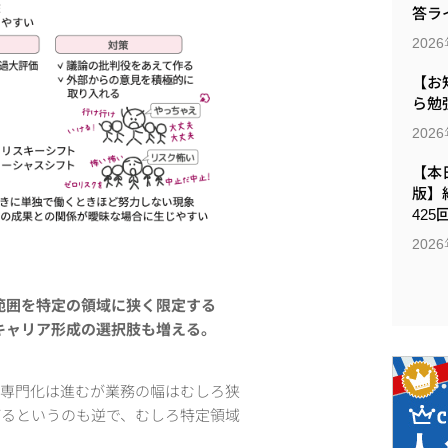
答ラ
202
【お
ら勉
202
【本日
版】
425
202
範囲を特定の領域に狭く限定する
キャリア形成の選択肢も増える。
、専門化は進むが業務の幅はむしろ狭
がるというのも逆で、むしろ特定領域