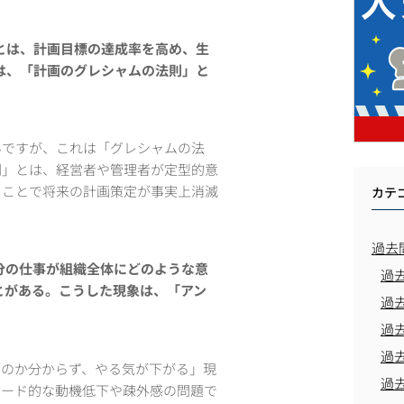
とは、計画目標の達成率を高め、生
は、「計画のグレシャムの法則」と
いですが、これは「グレシャムの法
則」とは、経営者や管理者が定型的意
ることで将来の計画策定が事実上消滅
カテ
過去
分の仕事が組織全体にどのような意
過
とがある。こうした現象は、「アン
過
過
過
るのか分からず、やる気が下がる」現
過
ザード的な動機低下や疎外感の問題で