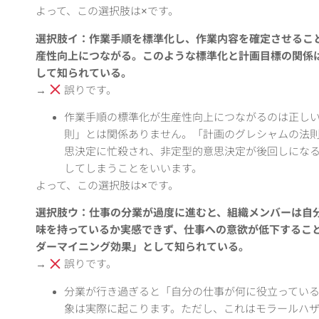
よって、この選択肢は×です。
選択肢イ：作業手順を標準化し、作業内容を確定させるこ
産性向上につながる。このような標準化と計画目標の関係
して知られている。
→
誤りです。
作業手順の標準化が生産性向上につながるのは正し
則」とは関係ありません。「計画のグレシャムの法
思決定に忙殺され、非定型的意思決定が後回しにな
してしまうことをいいます。
よって、この選択肢は×です。
選択肢ウ：仕事の分業が過度に進むと、組織メンバーは自
味を持っているか実感できず、仕事への意欲が低下するこ
ダーマイニング効果」として知られている。
→
誤りです。
分業が行き過ぎると「自分の仕事が何に役立ってい
象は実際に起こります。ただし、これはモラールハ