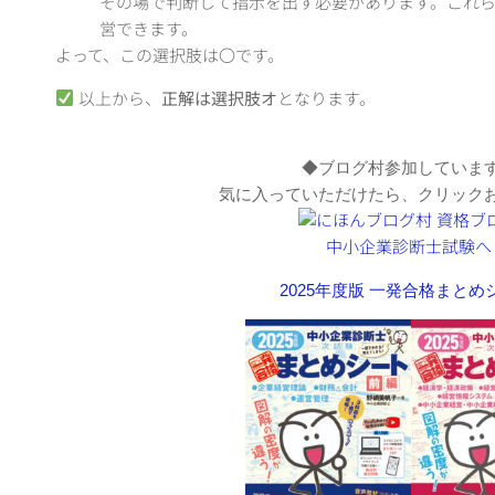
その場で判断して指示を出す必要があります。これ
営できます
。
よって、この選択肢は〇です。
以上から、
正解は選択肢オ
となります。
◆ブログ村参加していま
気に入っていただけたら、クリック
2025年度版 一発合格まと