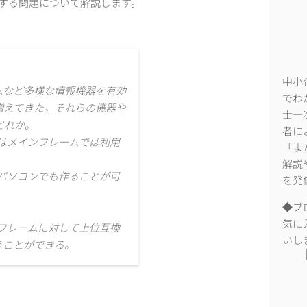
関する問題について解説します。
中小
ムなど多様な情報機器を有効
でわ
増えてきた。それらの機器や
士一
どれか。
者に
はメインフレームでは利用
「ま
解説
パソコンでも作ることが可
を発
◆ブ
気に
フレームに対して上位互換
いし
うことができる。