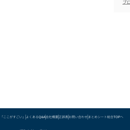
ブ
「ここがすごい」
よくあるQ&A
会社概要
正誤表
お問い合わせ
まとめシート総合TOPへ