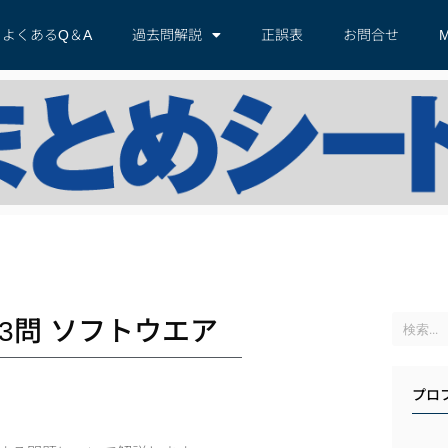
よくあるQ＆A
過去問解説
正誤表
お問合せ
M
3問 ソフトウエア
プロ