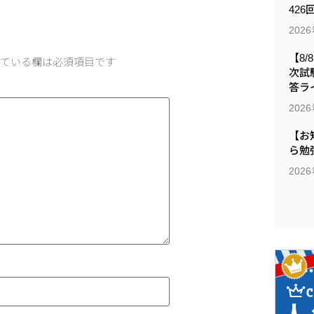
426
202
【8/
ている欄は必須項目です
次試
答ラ
202
【お
ら勉
202