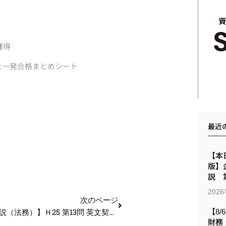
獲得
士一発合格まとめシート
最近
【本日
版】
説 第
202
次のページ
【過去問解説（法務）】Ｈ25 第13問 英文契約書
【8/
財務