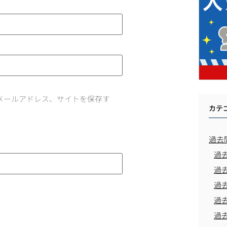
メールアドレス、サイトを保存す
カテ
過去
過
過
過
過
過