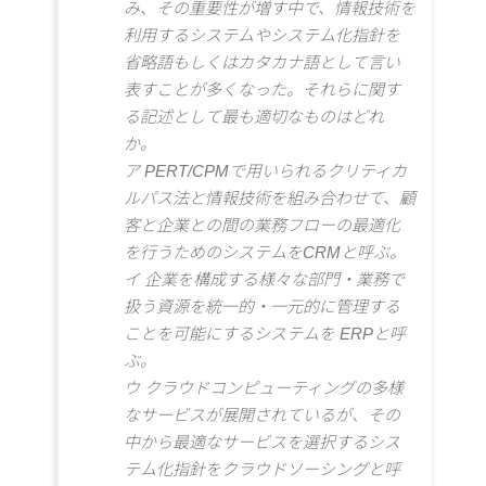
み、その重要性が増す中で、情報技術を
利用するシステムやシステム化指針を
省略語もしくはカタカナ語として言い
表すことが多くなった。それらに関す
る記述として最も適切なものはどれ
か。
ア PERT/CPMで用いられるクリティカ
ルパス法と情報技術を組み合わせて、顧
客と企業との間の業務フローの最適化
を行うためのシステムをCRMと呼ぶ。
イ 企業を構成する様々な部門・業務で
扱う資源を統一的・一元的に管理する
ことを可能にするシステムを ERPと呼
ぶ。
ウ クラウドコンピューティングの多様
なサービスが展開されているが、その
中から最適なサービスを選択するシス
テム化指針をクラウドソーシングと呼