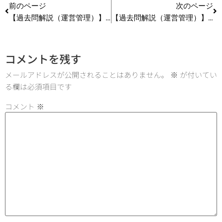
前のページ
次のページ
【過去問解説（運営管理）】R3 第21問 循環型社会に向けた取り組み
【過去問解説（運営管理）】R1 第15問 余力管理
コメントを残す
メールアドレスが公開されることはありません。
※
が付いてい
る欄は必須項目です
コメント
※