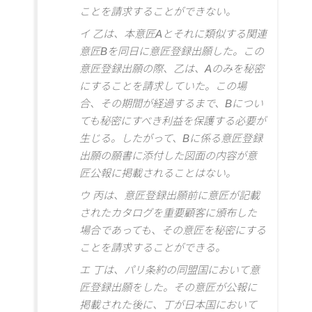
ことを請求することができない。
イ 乙は、本意匠Aとそれに類似する関連
意匠Bを同日に意匠登録出願した。この
意匠登録出願の際、乙は、Aのみを秘密
にすることを請求していた。この場
合、その期間が経過するまで、Bについ
ても秘密にすべき利益を保護する必要が
生じる。したがって、Bに係る意匠登録
出願の願書に添付した図面の内容が意
匠公報に掲載されることはない。
ウ 丙は、意匠登録出願前に意匠が記載
されたカタログを重要顧客に頒布した
場合であっても、その意匠を秘密にする
ことを請求することができる。
エ 丁は、パリ条約の同盟国において意
匠登録出願をした。その意匠が公報に
掲載された後に、丁が日本国において