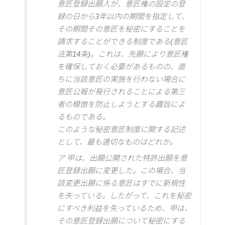
意匠登録出願人が、意匠権の設定の登
録の日から3年以内の期間を指定して、
その期間その意匠を秘密にすることを
請求することができる制度である(意匠
法第14条)。これは、先願により意匠権
を確保しておく必要があるものの、直
ちに当該意匠の実施を行わない場合に
意匠公報が発行されることによる第三
者の模倣を防止しようとする趣旨によ
るものである。
このような秘密意匠制度に関する記述
として、最も適切なものはどれか。
ア 甲は、出願公開された特許出願を意
匠登録出願に変更した。この場合、当
該変更出願に係る意匠はすでに新規性
を失っている。したがって、これを秘密
にすべき利益を失っているため、甲は、
その意匠登録出願について秘密にする