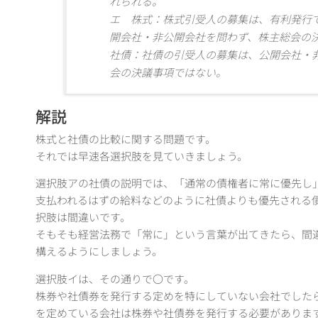
れられる。
エ 株式：株式引受人の募集は、有利発行
開会社・非公開会社を問わず、株主総会の
社債：社債の引受人の募集は、公開会社・
会の決議事項ではない。
解説
株式と社債の比較に関する問題です。
それでは早速各選択肢を見ていきましょう。
選択肢アの社債の説明では、「通常の債権者に常に優先し
支払われるはずの給料などのように社債よりも優先される
択肢は間違いです。
そもそも経営法務で「常に」という言葉が出てきたら、間
構えるようにしましょう。
選択肢イは、その通りで〇です。
株券や社債券を発行する定めを特にしていない会社でした
を定めている会社は株券や社債券を発行する必要がありま