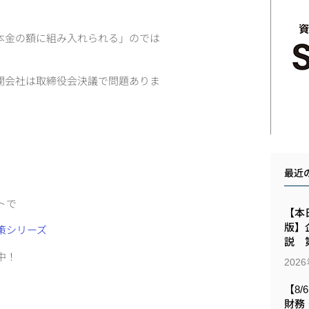
本金の額に組み入れられる」のでは
開会社は取締役会決議で問題ありま
最近
トで
【本日
版】
策シリーズ
説 第
売中！
202
【8/
財務