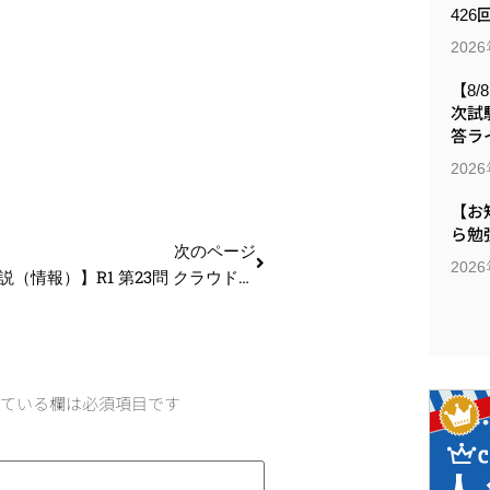
426
202
【8/
次試
答ラ
202
【お
ら勉
次のページ
202
【過去問解説（情報）】R1 第23問 クラウドコンピューティング
ている欄は必須項目です