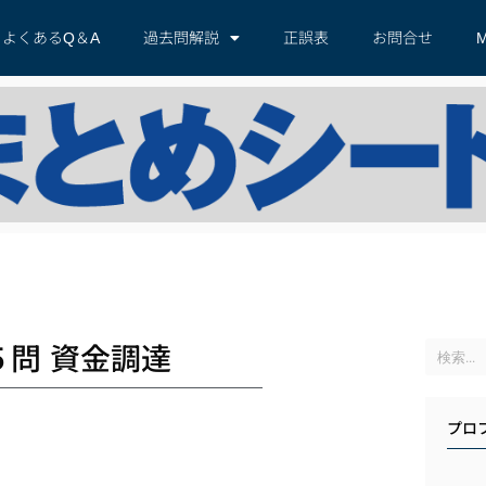
よくあるQ＆A
過去問解説
正誤表
お問合せ
M
５問 資金調達
プロ