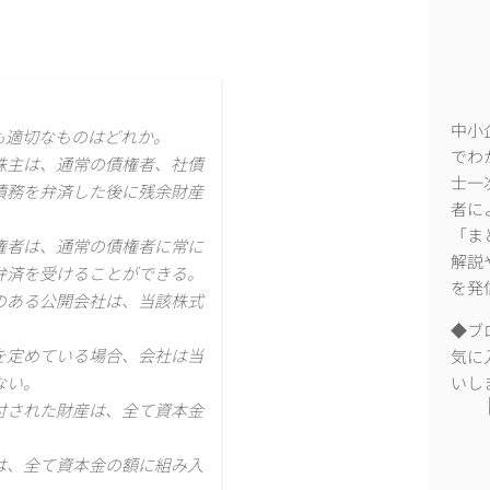
中小
も適切なものはどれか。
でわ
株主は、通常の債権者、社債
士一
債務を弁済した後に残余財産
者に
「ま
権者は、通常の債権者に常に
解説
弁済を受けることができる。
を発
のある公開会社は、当該株式
◆ブ
を定めている場合、会社は当
気に
いし
ない。
付された財産は、全て資本金
は、全て資本金の額に組み入