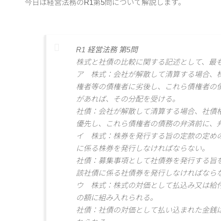
今日は経営法務のR1第5問について解説します。
R1 経営法務 第5問
株式と社債の比較に関する記述として、最
ア 株式：会社が解散して清算する場合、
権者等の債権者に劣後し、これら債権者の
があれば、その分配を受ける。
社債：会社が解散して清算する場合、社債
優先し、これら債権者の債務の弁済前に、
イ 株式：株券を発行する旨の定款の定め
に係る株券を発行しなければならない。
社債：募集事項として社債券を発行する旨
該社債に係る社債券を発行しなければなら
ウ 株式：株式の対価として払込み又は給
の額に組み入れられる。
社債：社債の対価として払い込まれた金銭