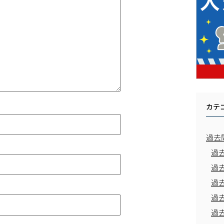
カテ
過去
過
過
過
過
過