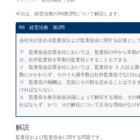
カテゴリー：
過去問解説（法務）
今日は、経営法務のR6第2問について解説します。
R6 経営法務 第2問
会社法が定める監査役および監査役会に関する記述とし
ア 監査役会設置会社においては、監査役の中から常勤
が、社外監査役を常勤の監査役とすることもできる。
イ 監査役会設置会社においては、監査役を ３ 人以上
数にかかわらず、そのうち過半数は社外監査役でなけれ
ウ 監査役の報酬は、定款にその額を定めることはでき
ければならない。
エ 監査役を株主総会決議によって解任する場合、その
ればならず、かつ、その解任について正当な理由がなけ
解説
監査役および監査役会に関する問題です。