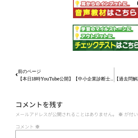
前のページ
【本日18時YouTube公開】【中小企業診断士2次試験】2024年度版 事例 I 勉強法 超概要_第306回
コメントを残す
メールアドレスが公開されることはありません。
※
が付い
コメント
※