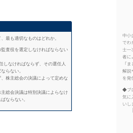
中小
て、最も適切なものはどれか。
でわ
の監査役を選定しなければならない
士一
者に
選任しなければならず、その選任人
「ま
ばならない。
解説
ず、株主総会の決議によって定めな
を発
◆ブ
株主総会決議は特別決議によらなけ
気に
ればならない。
いし