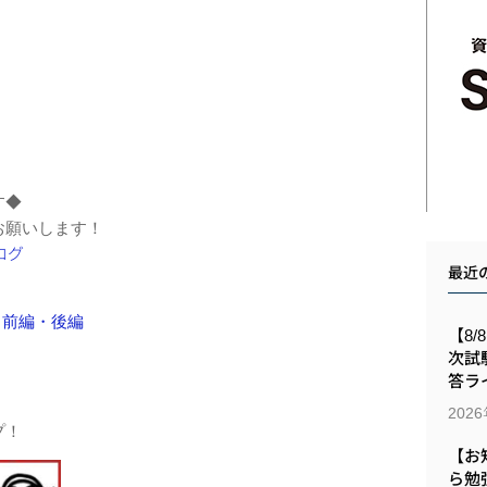
す◆
お願いします！
最近
 前編・後編
【8/
次試
答ラ
202
プ！
【お
ら勉