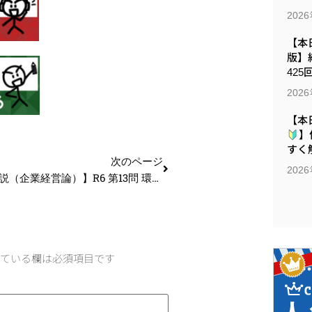
202
【本日
版】
425
202
【本
】
すく解
次のページ
202
【過去問解説（企業経営論）】R6 第13問 環境分析と戦略
ている欄は必須項目です