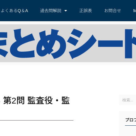
よくあるQ＆A
過去問解説
正誤表
お問合せ
M
 第2問 監査役・監
プロ