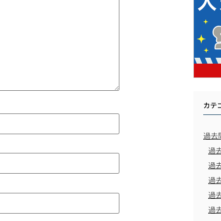
カテ
過去
過
過
過
過
過