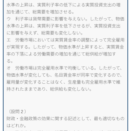
水準の上昇は、実質利子率の低下による実質投資支出の増
加を通じて、総需要を増加させる。
ウ 利子率は貨幣需要に影響を与えない。したがって、物価
水準の上昇は、実質利子率を低下させるが、実質投資支出
に影響を与えず、総需要も変化しない。
エ 労働市場においては実質賃金率の調整によって完全雇用
が実現する。したがって、物価水準が上昇すると、実質賃金
率の下落による労働需要の増加を通じて総供給が増加す
る。
オ 労働市場は完全雇用水準で均衡している。したがって、
物価水準が変化しても、名目賃金率が同率で変化するので、
雇用量が変化することはなく、生産量も完全雇用水準で維
持されたままであり、総供給も変化しない。
（設問 2 ）
財政・金融政策の効果に関する記述として、最も適切なもの
はどれか。