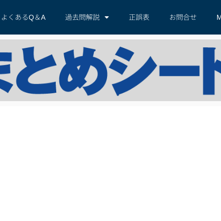
よくあるQ＆A
過去問解説
正誤表
お問合せ
M