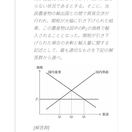
らない状況であるとする。そこに、当
該農産物の輸出国との間で貿易交渉が
行われ、関税が大幅に引き下げられた結
果、この農産物は図中のP
の価格で輸
1
入されることとなった。関税が引き下
げられた場合の余剰と輸入量に関する
記述として、最も適切なものを下記の解
答群から選べ。
[解答群]