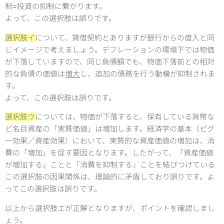
制=投資の抑制に繋がります。
よって、この選択肢は誤りです。
選択肢イ
について、貸借契約とありますが銀行からの借入と同
じイメージで考えましょう。デフレーションの環境下では物価
が下落していますので、同じ負債額でも、物価下落前との相対
的な負債の価値は
増大
し、追加の債務を行う動機が抑制されま
す。
よって、この選択肢は誤りです。
選択肢ウ
については、物価が下落すると、保有している貨幣な
ど名目資産の「実質価値」は増加します。経済学の基本（ピグ
ー効果／資産効果）において、実質的な資産価値の増加は、消
費の「増加」を促す要因となります。したがって、「資産価値
が増加する」ことと「消費を抑制する」ことを結びつけている
この選択肢の因果関係は、理論的に矛盾しており誤りです。よ
ってこの選択肢は誤りです。
以上から選択肢エが正解となりますが、ポイントを確認しまし
ょう。