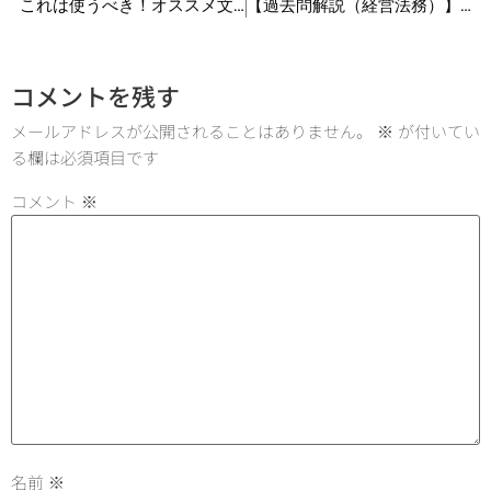
これは使うべき！オススメ文具5選【中小企業診断士2次試験対策】
【過去問解説（経営法務）】R3 第9問 意匠登録制度
コメントを残す
メールアドレスが公開されることはありません。
※
が付いてい
る欄は必須項目です
コメント
※
名前
※