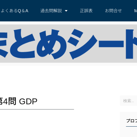
よくあるQ＆A
過去問解説
正誤表
お問合せ
M
4問 GDP
プロ