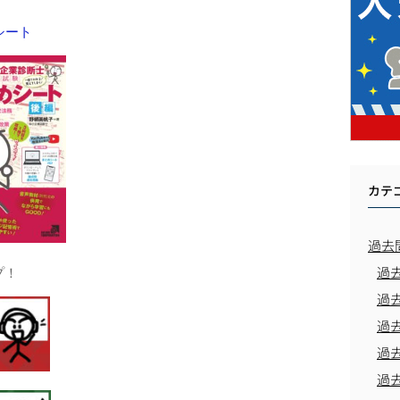
めシート
カテ
過去
プ！
過
過
過
過
過