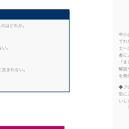
ものはどれか。
中小
でわ
ない。
士一
者に
「ま
解説
に含まれない。
を発
◆ブ
気に
いし