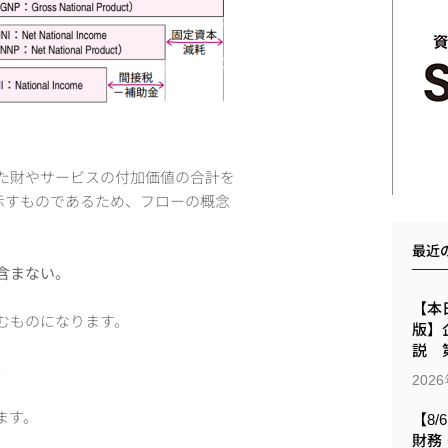
た財やサービスの付加価値の合計を
示すものであるため、フローの概念
最近
含まない。
【本日
むものになります。
版】
説 第
。
202
ます。
【8/
財務