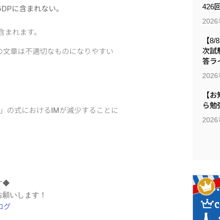
426
DPに含まれない。
202
含まれます。
【8/
次試
の文章は不適切なものになりやすい
答ラ
202
【お
ら勉
M」の式におけるIMが減少することに
202
す◆
お願いします！