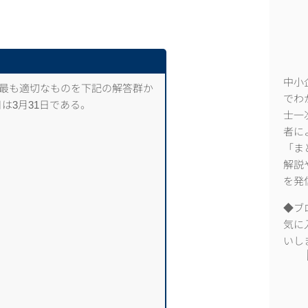
中小
て、最も適切なものを下記の解答群か
でわ
は3月31日である。
士一
者に
「ま
解説
を発
◆ブ
気に
いし