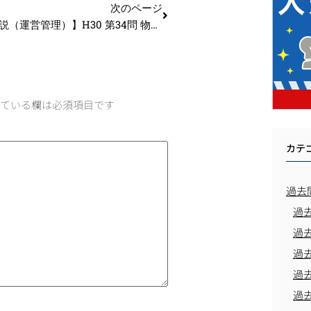
次のページ
【過去問解説（運営管理）】H30 第34問 物流センター
ている欄は必須項目です
カテ
過去
過
過
過
過
過