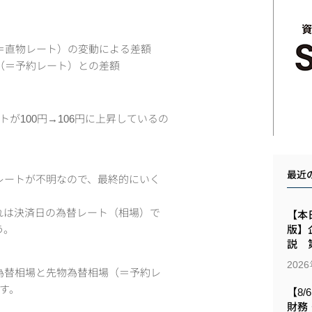
＝直物レート）の変動による差額
（＝予約レート）との差額
が100円→106円に上昇しているの
最近
レートが不明なので、最終的にいく
これは決済日の為替レート（相場）で
【本日
う。
版】
説 第
202
為替相場と先物為替相場（＝予約レ
す。
【8/
財務