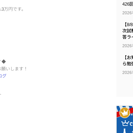
426
3万円です。
202
【8/
次試
答ラ
202
【お
す◆
ら勉
お願いします！
202
ト