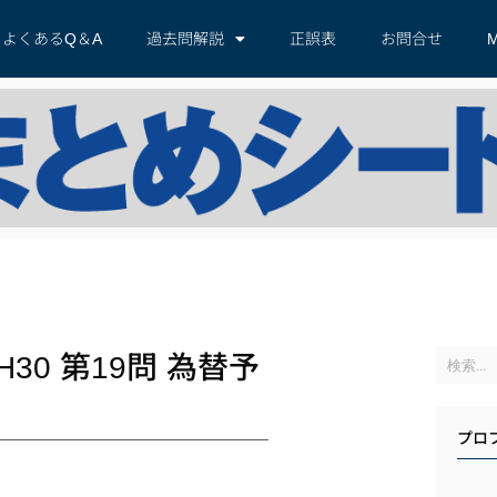
よくあるQ＆A
過去問解説
正誤表
お問合せ
M
0 第19問 為替予
プロ