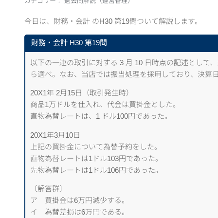
カテゴリー：
過去問解説（運営管理）
今日は、財務・会計 のH30 第19問ついて解説します。
財務・会計 H30 第19問
以下の一連の取引に対する 3 月 10 日時点の記述とし
ら選べ。なお、当店では振当処理を採用しており、決算日
20X1年 2月15日（取引発生時）
商品1万ドルを仕入れ、代金は買掛金とした。
直物為替レートは、1 ドル100円であった。
20X1年3月10日
上記の買掛金について為替予約をした。
直物為替レートは1ドル103円であった。
先物為替レートは1ドル106円であった。
〔解答群〕
ア 買掛金は6万円減少する。
イ 為替差損は6万円である。