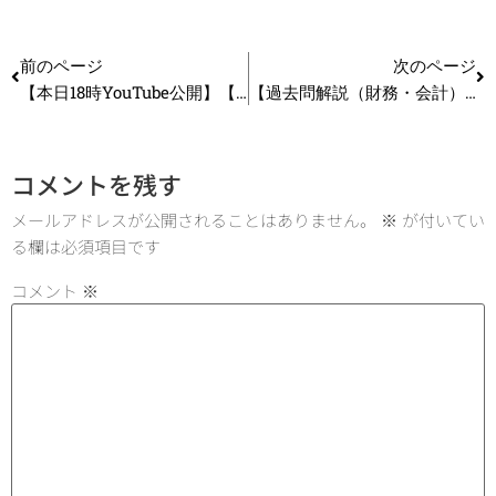
前のページ
次のページ
【本日18時YouTube公開】【中小企業診断士】2025年に絶対合格したい方向け ライバルに差をつける！２次を見据えた学習のススメ_第322回
【過去問解説（財務・会計）】R2 第24問 MM理論
コメントを残す
メールアドレスが公開されることはありません。
※
が付いてい
る欄は必須項目です
コメント
※