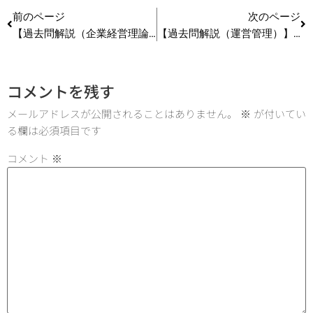
前のページ
次のページ
【過去問解説（企業経営理論）】R1 第14問 組織学習
【過去問解説（運営管理）】H24 第8問 物の流れ分析
コメントを残す
メールアドレスが公開されることはありません。
※
が付いてい
る欄は必須項目です
コメント
※