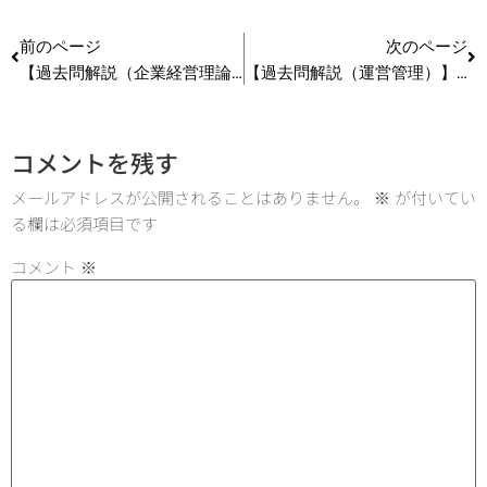
前のページ
次のページ
【過去問解説（企業経営理論）】R4 第4問 コトラーの競争地位別戦略
【過去問解説（運営管理）】R4 第28問(1) ＩＳＭ（インストア・マーチャンダイジング）
コメントを残す
メールアドレスが公開されることはありません。
※
が付いてい
る欄は必須項目です
コメント
※