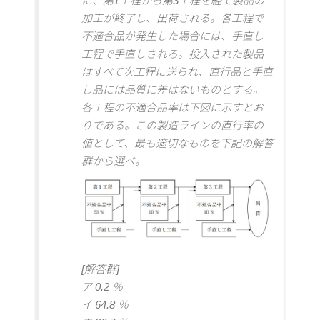
に、第1工程から第3工程を経て製品の
加工が終了し、出荷される。各工程で
不適合品が発生した場合には、手直し
工程で手直しされる。投入された製品
はすべて次工程に送られ、直行品と手直
し品には品質に差はないものとする。
各工程の不適合品率は下図に示すとお
りである。この製造ラインの直行率の
値として、最も適切なものを下記の解答
群から選べ。
[解答群]
ア 0.2 ％
イ 64.8 ％