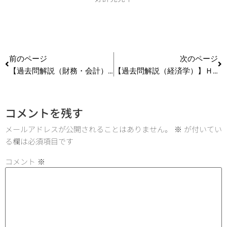
前のページ
次のページ
【過去問解説（財務・会計）】Ｈ28第9問 CF計算書、経営分析
【過去問解説（経済学）】Ｈ27第15問 費用関数
コメントを残す
メールアドレスが公開されることはありません。
※
が付いてい
る欄は必須項目です
コメント
※