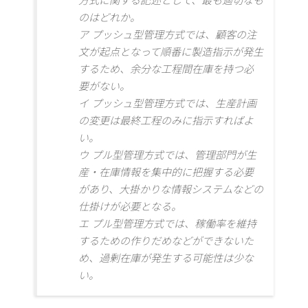
方式に関する記述として、最も適切なも
のはどれか。
ア プッシュ型管理方式では、顧客の注
文が起点となって順番に製造指示が発生
するため、余分な工程間在庫を持つ必
要がない。
イ プッシュ型管理方式では、生産計画
の変更は最終工程のみに指示すればよ
い。
ウ プル型管理方式では、管理部門が生
産・在庫情報を集中的に把握する必要
があり、大掛かりな情報システムなどの
仕掛けが必要となる。
エ プル型管理方式では、稼働率を維持
するための作りだめなどができないた
め、過剰在庫が発生する可能性は少な
い。