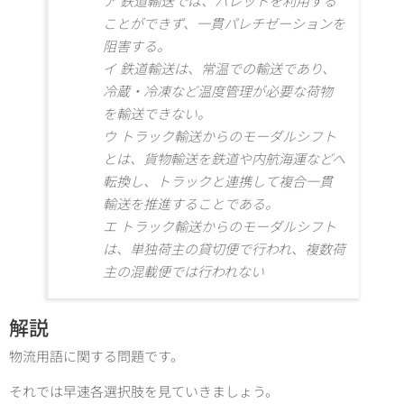
ア 鉄道輸送では、パレットを利用する
ことができず、一貫パレチゼーションを
阻害する。
イ 鉄道輸送は、常温での輸送であり、
冷蔵・冷凍など温度管理が必要な荷物
を輸送できない。
ウ トラック輸送からのモーダルシフト
とは、貨物輸送を鉄道や内航海運などへ
転換し、トラックと連携して複合一貫
輸送を推進することである。
エ トラック輸送からのモーダルシフト
は、単独荷主の貸切便で行われ、複数荷
主の混載便では行われない
解説
物流用語に関する問題です。
それでは早速各選択肢を見ていきましょう。