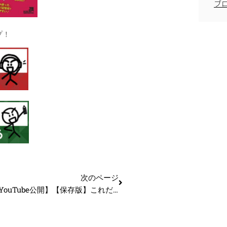
ブ
プ！
次のページ
【本日18時YouTube公開】【保存版】これだけはやって！R7年度中小企業診断士1次試験直前チェックリスト15選_第357回