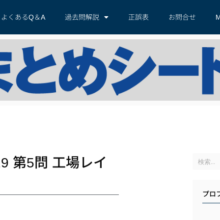
よくあるQ＆A
過去問解説
正誤表
お問合せ
M
 第5問 工場レイ
プロ