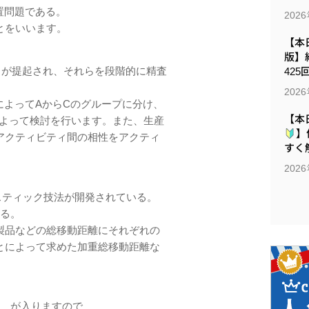
置問題である。
202
とをいいます。
【本日
版】
項目が提起され、それらを段階的に精査
425
202
析によってAからCのグループに分け、
【本
によって検討を行います。また、生産
】
アクティビティ間の相性をアクティ
すく解
202
スティック技法が開発されている。
いる。
製品などの総移動距離にそれぞれの
とによって求めた加重総移動距離な
 が入りますので