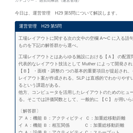
カテゴリー：
過去問解説（運営管理）
今日は、運営管理 H29 第5問について解説します。
運営管理 H29 第5問
工場レイアウトに関する次の文中の空欄 A〜C に入る語
ものを下記の解答群から選べ。
工場レイアウトとはあらゆる施設における【Ａ】 の配置
代表的なレイアウト技法として Muther によって開発された
【Ｂ】 ・面積・調整の つの基本的重要項目が提起され
レイアウト案が作成される。SLP は直感的でわかりや
るという課題がある。
他方、コンピュータを活用したレイアウトのためのヒュ
る。そこでは評価関数として、一般的に 【Ｃ】 が用い
〔解答群〕
ア Ａ：機能 Ｂ：アクティビティ Ｃ：加重総移動距離
イ Ａ：機能 Ｂ：相互関係 Ｃ：加重総移動距離
ウ Ａ：設備 Ｂ：アクティビティ Ｃ：スループット