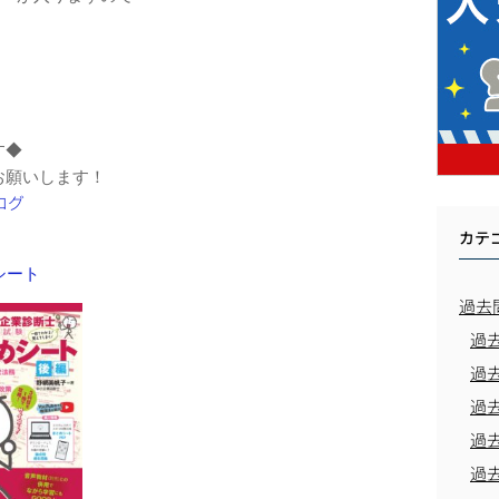
す◆
お願いします！
カテ
めシート
過去
過
過
過
過
過