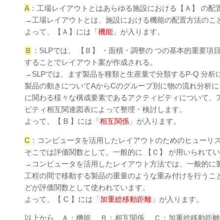
A
：工場レイアウトとはあらゆる施設における【Ａ】 の配
→工場レイアウトとは、施設における機能の配置方法のこ
よって、【Ａ】には「
機能
」が入ります。
Ｂ
：SLPでは、 【Ｂ】 ・面積・調整の つの基本的重要
することでレイアウト案が作成される。
→SLPでは、まず製品を種類と生産量で分類するP-Q 分
製品の動きについてAからCのグループ別に物の流れ分析
に関わる様々な構成要素であるアクティビティについて、
ビティ相互関連図表によって整理・検討します。
よって、【 B 】には「
相互関係
」が入ります。
C
：コンピュータを活用したレイアウトのためのヒューリ
そこでは評価関数として、一般的に 【Ｃ】 が用いられて
→コンピュータを活用したレイアウト方法では、一般的に
工程の間で移動する製品の重量のような重み付けを行うこ
どが評価関数として使われています。
よって、【 C 】には「
加重総移動距離
」が入ります。
以上から、Ａ：機能 Ｂ：相互関係 Ｃ：加重総移動距離