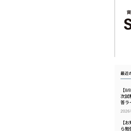
最近
【8/
次試
答ラ
202
【お
ら勉