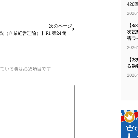
426
202
次のページ
【8/
次試
【過去問解説（企業経営理論）】R1 第24問 労働基準法（解雇）
答ラ
202
【お
ら勉
ている欄は必須項目です
202