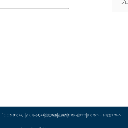
ブ
「ここがすごい」
よくあるQ&A
会社概要
正誤表
お問い合わせ
まとめシート総合TOPへ