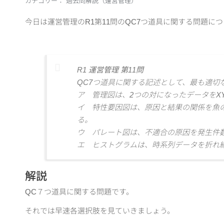
カテゴリー：
過去問解説（運営管理）
今日は運営管理のR1第11問のQC7つ道具に関する問題に
R1 運営管理 第11問
QC7つ道具に関する記述として、最も適切
ア 管理図は、2つの対になったデータをX
イ 特性要因図は、原因と結果の関係を魚
る。
ウ パレート図は、不適合の原因を発生件
エ ヒストグラムは、時系列データを折れ
解説
QC７つ道具に関する問題です。
それでは早速各選択肢を見ていきましょう。