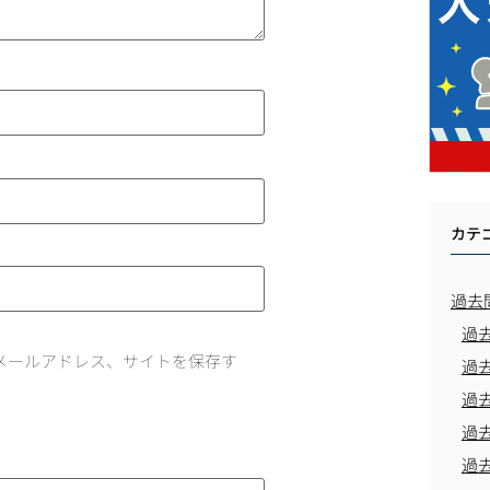
カテ
過去
過
メールアドレス、サイトを保存す
過
過
過
過