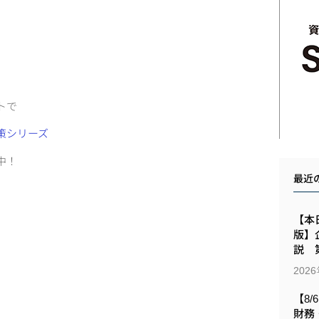
トで
策シリーズ
売中！
最近
【本日
版】
説 第
202
【8/
財務