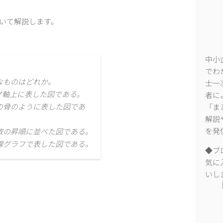
ついて解説します。
中小
でわ
なものはどれか。
士一
Y軸上に表した図である。
者に
の骨のように表した図であ
「ま
解説
を発
数の昇順に並べた図である。
線グラフで表した図である。
◆ブ
気に
いし