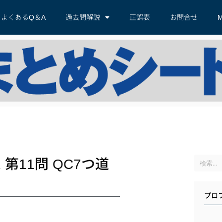
よくあるQ＆A
過去問解説
正誤表
お問合せ
M
第11問 QC7つ道
プロ