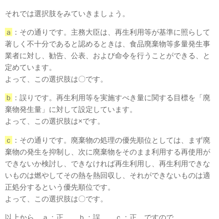
それでは選択肢をみていきましょう。
ａ
：その通りです。主務大臣は、再生利用等が基準に照らして
著しく不十分であると認めるときは、食品廃棄物等多量発生事
業者に対し、勧告、公表、および命令を行うことができる、と
定めています。
よって、この選択肢は〇です。
ｂ
：誤りです。再生利用等を実施すべき量に関する目標を「廃
棄物発生量」に対して設定しています。
よって、この選択肢は×です。
ｃ
：その通りです。廃棄物の処理の優先順位としては、まず廃
棄物の発生を抑制し、次に廃棄物をそのまま利用する再使用が
できないか検討し、できなければ再生利用し、再生利用できな
いものは燃やしてその熱を熱回収し、それができないものは適
正処分するという優先順位です。
よって、この選択肢は〇です。
以上から、ａ：正 ｂ：誤 ｃ：正 ですので