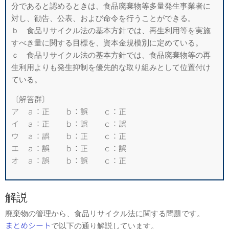
分であると認めるときは、食品廃棄物等多量発生事業者に
対し、勧告、公表、および命令を行うことができる。
ｂ 食品リサイクル法の基本方針では、再生利用等を実施
すべき量に関する目標を、資本金規模別に定めている。
ｃ 食品リサイクル法の基本方針では、食品廃棄物等の再
生利用よりも発生抑制を優先的な取り組みとして位置付け
ている。
〔解答群〕
ア ａ：正 ｂ：誤 ｃ：正
イ ａ：正 ｂ：誤 ｃ：誤
ウ ａ：誤 ｂ：正 ｃ：正
エ ａ：誤 ｂ：正 ｃ：誤
オ ａ：誤 ｂ：誤 ｃ：正
解説
廃棄物の管理から、食品リサイクル法に関する問題です。
まとめシート
で以下の通り解説しています。