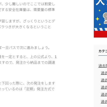
が、少し難しいのでここでは割愛し
定する安全在庫量は、需要量の標準
学習しますが、ざっくりというとデ
バラつきが大きくなるということ
ば一旦パスで次に進みましょう。
カテ
量を一定とすると、上の公式より、1
ますので、発注から納品までの調達
過去
過
過
を下回った際に、次の発注をします
過
まっているのは「定期」発注方式で
過
過