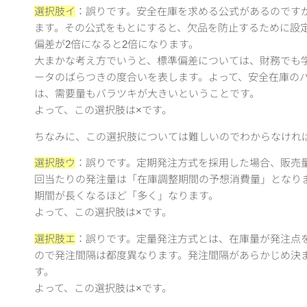
選択肢イ
：誤りです。安全在庫を求める公式があるのです
ます。その公式をもとにすると、
欠品を防止するために設
偏差が2倍になると
2倍になります。
大まかな考え方でいうと、標準偏差については、財務でも
ータのばらつきの度合いを表します。よって、安全在庫の
は、需要量もバラツキが大きいということです。
よって、この選択肢は×です。
ちなみに、この選択肢については難しいのでわからなけれ
選択肢ウ
：誤りです。定期発注方式を採用した場合、販売
回当たりの発注量は「在庫調整期間の予想消費量」となり
期間が長くなるほど「多く」なります。
よって、この選択肢は×です。
選択肢エ
：誤りです。定量発注方式とは、在庫量が発注点
ので発注間隔は都度異なります。発注間隔があらかじめ決
す。
よって、この選択肢は×です。