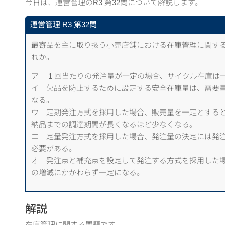
今日は、運営管理のR3 第32問について解説します。
運営管理 R3 第32問
最寄品を主に取り扱う小売店舗における在庫管理に関す
れか。
ア 1 回当たりの発注量が一定の場合、サイクル在庫は
イ 欠品を防止するために設定する安全在庫量は、需要量
なる。
ウ 定期発注方式を採用した場合、販売量を一定とすると
納品までの調達期間が長くなるほど少なくなる。
エ 定量発注方式を採用した場合、発注量の決定には発
必要がある。
オ 発注点と補充点を設定して発注する方式を採用した場
の増減にかかわらず一定になる。
解説
在庫管理に関する問題です。