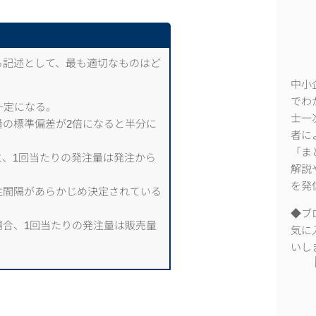
る記述として、最も適切なものはど
中小
でわ
一定になる。
士一
の標準偏差が2倍になると半分に
者に
「ま
、1回当たりの発注量は発注から
解説
を発
注間隔があらかじめ決定されている
◆ブ
合、1回当たりの発注量は販売量
気に
いし