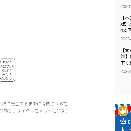
202
【本日
版】
425
202
【本
】
すく解
202
ら次に発注するまでに消費される在
定の場合、サイクル在庫は一定となり