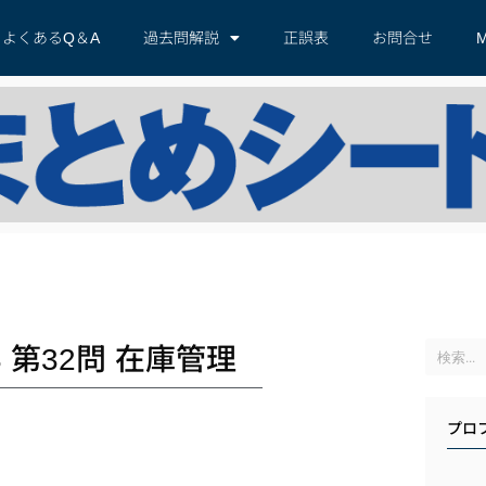
よくあるQ＆A
過去問解説
正誤表
お問合せ
M
第32問 在庫管理
プロ