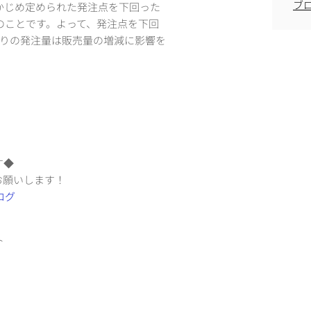
ブ
かじめ定められた発注点を下回った
のことです。よって、発注点を下回
たりの発注量は販売量の増減に影響を
す◆
お願いします！
ト