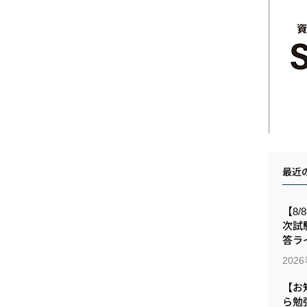
最近
【8/
次試
答ラ
202
【お
ら勉